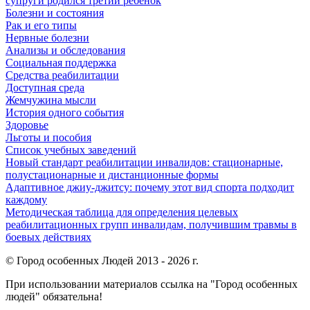
супруги родился третий ребенок
Болезни и состояния
Рак и его типы
Нервные болезни
Анализы и обследования
Социальная поддержка
Средства реабилитации
Доступная среда
Жемчужина мысли
История одного события
Здоровье
Льготы и пособия
Список учебных заведений
Новый стандарт реабилитации инвалидов: стационарные,
полустационарные и дистанционные формы
Адаптивное джиу-джитсу: почему этот вид спорта подходит
каждому
Методическая таблица для определения целевых
реабилитационных групп инвалидам, получившим травмы в
боевых действиях
© Город особенных Людей 2013 - 2026 г.
При использовании материалов ссылка на "Город особенных
людей" обязательна!