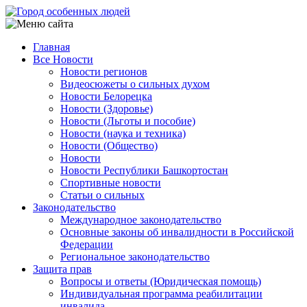
Перейти
к
основному
Главная
содержанию
Все Новости
Main
Новости регионов
navigation
Видеосюжеты о сильных духом
Новости Белорецка
Новости (Здоровье)
Новости (Льготы и пособие)
Новости (наука и техника)
Новости (Общество)
Новости
Новости Республики Башкортостан
Спортивные новости
Статьи о сильных
Законодательство
Международное законодательство
Основные законы об инвалидности в Российской
Федерации
Региональное законодательство
Защита прав
Вопросы и ответы (Юридическая помощь)
Индивидуальная программа реабилитации
инвалида