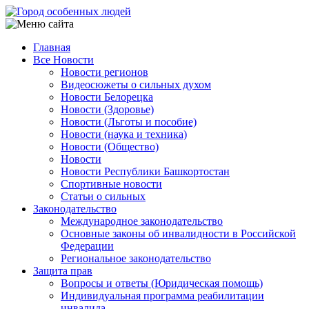
Перейти
к
основному
Главная
содержанию
Все Новости
Main
Новости регионов
navigation
Видеосюжеты о сильных духом
Новости Белорецка
Новости (Здоровье)
Новости (Льготы и пособие)
Новости (наука и техника)
Новости (Общество)
Новости
Новости Республики Башкортостан
Спортивные новости
Статьи о сильных
Законодательство
Международное законодательство
Основные законы об инвалидности в Российской
Федерации
Региональное законодательство
Защита прав
Вопросы и ответы (Юридическая помощь)
Индивидуальная программа реабилитации
инвалида