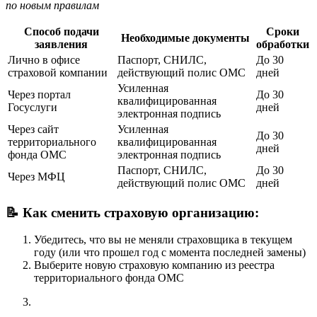
по новым правилам
Способ подачи
Сроки
Необходимые документы
заявления
обработки
Лично в офисе
Паспорт, СНИЛС,
До 30
страховой компании
действующий полис ОМС
дней
Усиленная
Через портал
До 30
квалифицированная
Госуслуги
дней
электронная подпись
Через сайт
Усиленная
До 30
территориального
квалифицированная
дней
фонда ОМС
электронная подпись
Паспорт, СНИЛС,
До 30
Через МФЦ
действующий полис ОМС
дней
📝 Как сменить страховую организацию:
Убедитесь, что вы не меняли страховщика в текущем
году (или что прошел год с момента последней замены)
Выберите новую страховую компанию из реестра
территориального фонда ОМС