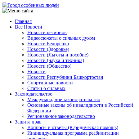
Перейти
к
основному
Главная
содержанию
Все Новости
Main
Новости регионов
navigation
Видеосюжеты о сильных духом
Новости Белорецка
Новости (Здоровье)
Новости (Льготы и пособие)
Новости (наука и техника)
Новости (Общество)
Новости
Новости Республики Башкортостан
Спортивные новости
Статьи о сильных
Законодательство
Международное законодательство
Основные законы об инвалидности в Российской
Федерации
Региональное законодательство
Защита прав
Вопросы и ответы (Юридическая помощь)
Индивидуальная программа реабилитации
инвалида