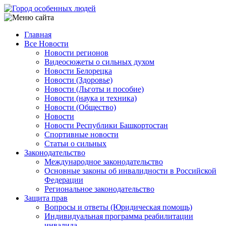
Перейти
к
основному
Главная
содержанию
Все Новости
Main
Новости регионов
navigation
Видеосюжеты о сильных духом
Новости Белорецка
Новости (Здоровье)
Новости (Льготы и пособие)
Новости (наука и техника)
Новости (Общество)
Новости
Новости Республики Башкортостан
Спортивные новости
Статьи о сильных
Законодательство
Международное законодательство
Основные законы об инвалидности в Российской
Федерации
Региональное законодательство
Защита прав
Вопросы и ответы (Юридическая помощь)
Индивидуальная программа реабилитации
инвалида