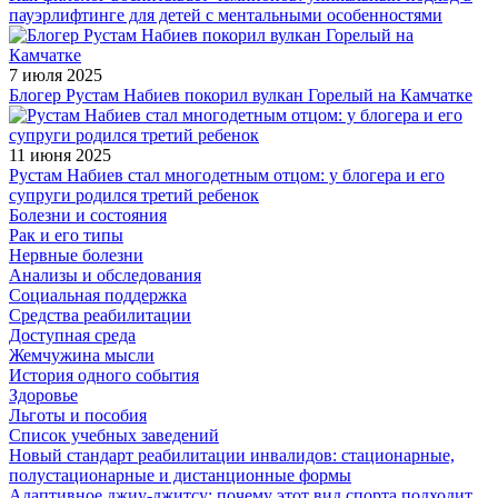
пауэрлифтинге для детей с ментальными особенностями
7 июля 2025
Блогер Рустам Набиев покорил вулкан Горелый на Камчатке
11 июня 2025
Рустам Набиев стал многодетным отцом: у блогера и его
супруги родился третий ребенок
Болезни и состояния
Рак и его типы
Нервные болезни
Анализы и обследования
Социальная поддержка
Средства реабилитации
Доступная среда
Жемчужина мысли
История одного события
Здоровье
Льготы и пособия
Список учебных заведений
Новый стандарт реабилитации инвалидов: стационарные,
полустационарные и дистанционные формы
Адаптивное джиу-джитсу: почему этот вид спорта подходит