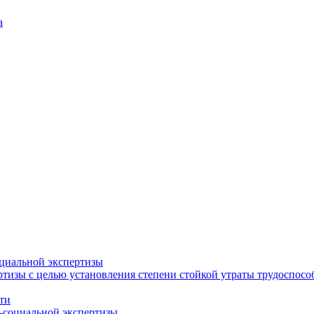
а
циальной экспертизы
тизы с целью установления степени стойкой утраты трудоспособ
ти
-социальной экспертизы