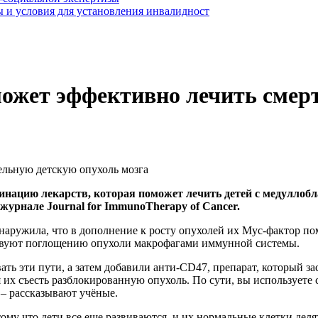
 и условия для установления инвалидност
ожет эффективно лечить смер
нацию лекарств, которая поможет лечить детей с медуллобл
журнале Journal for ImmunoTherapy of Cancer.
наружила, что в дополнение к росту опухолей их Мус-фактор по
ствуют поглощению опухоли макрофагами иммунной системы.
ть эти пути, а затем добавили анти-CD47, препарат, который за
я их съесть разблокированную опухоль. По сути, вы используете
– рассказывают учёные.
тому что дети все еще развиваются, и их нормальные клетки де