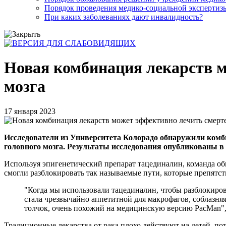
Порядок проведения медико-социальной экспертизы
При каких заболеваниях дают инвалидность?
Новая комбинация лекарств м
мозга
17 января 2023
Исследователи из Университета Колорадо обнаружили комби
головного мозга. Результаты исследования опубликованы в 
Используя эпигенетический препарат тацединалин, команда об
смогли разблокировать так называемые пути, которые препят
"Когда мы использовали тацединалин, чтобы разблокирова
стала чрезвычайно аппетитной для макрофагов, соблазня
толчок, очень похожий на медицинскую версию PacMan",
Традиционные лекарства от рака плохо действуют на детей, по