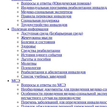
Вопросы и ответы (Юридическая помощь)
Индивидуальная программа реабилитации инвалид
Медико-социальная экспертиза
Правила перевозки инвалидов
Социальная поддержка
Трудоустройство инвалидов
Полезная информация
Доступная среда (Безбарьерная среда)
Жемчужина мысли
Болезни и состояния
Здоровье
Средства реабилитации
История одного события
Льготы и пособия
Молитвы
Психология
Реабилитация и абилитация инвалидов
Список учебных заведений
МСЭ
Вопросы и ответы по МСЭ
Необходимые документы для проведения медико-со
Особенности проведения медико-социальной экспер
несчастного случая на производстве
Перечень заболеваний для определения инвалиднос
Порядок обжалования решений учреждений медико