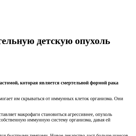
тельную детскую опухоль
астомой, которая является смертельной формой рака
могает им скрываться от иммунных клеток организма. Они
ставляет макрофаги становиться агрессивнее, опухоль
 собственную иммунную систему организма, давая ей
лятся быстрыми темпами. Новое лекарство даст больше шансов