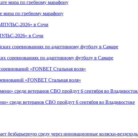
е мира по гребному марафону
ПУЛЬС-2026» в Сочи
ких соревнованиях по адаптивному футболу в Самаре
соревнований «FONBET Стальная воля»
ни» среди ветеранов СВО пройдут 6 сентября во Владивостоке