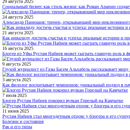
29 августа 2025
Социальный бизнес как стиль жизни: как Роман Аранин создае
24 августа 2025
Александр Панюшов: тренер, открывающий мир инклюзивного
21 августа 2025
Как инвалиду достичь счастья и успеха: реальные истории и п
16 августа 2025
Блогер из Уфы Рустам Набиев может сыграть главную роль в 
9 августа 2025
Глухой журналист из Газы Басем Альхабель рассказывает миру 
3 августа 2025
Как филолог воспитывает чемпионов: уникальный подход в па
7 июля 2025
Блогер Рустам Набиев покорил вулкан Горелый на Камчатке
11 июня 2025
Рустам Набиев стал многодетным отцом: у блогера и его супру
Болезни и состояния
Рак и его типы