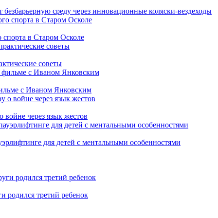
т безбарьерную среду через инновационные коляски-вездеходы
 спорта в Старом Осколе
рактические советы
фильме с Иваном Янковским
о войне через язык жестов
уэрлифтинге для детей с ментальными особенностями
ги родился третий ребенок