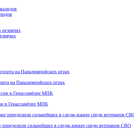
алидов
езрячих
порта на Паралимпийских играх
сии в Генассамблее МПК
е определили сильнейших в следж-хоккее среди ветеранов СВО