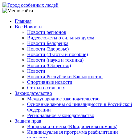
Перейти
к
основному
Главная
содержанию
Все Новости
Main
Новости регионов
navigation
Видеосюжеты о сильных духом
Новости Белорецка
Новости (Здоровье)
Новости (Льготы и пособие)
Новости (наука и техника)
Новости (Общество)
Новости
Новости Республики Башкортостан
Спортивные новости
Статьи о сильных
Законодательство
Международное законодательство
Основные законы об инвалидности в Российской
Федерации
Региональное законодательство
Защита прав
Вопросы и ответы (Юридическая помощь)
Индивидуальная программа реабилитации
инвалида