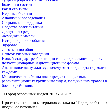
супруги родился третий ребенок
Болезни и состояния
Рак и его типы
Нервные болезни
Анализы и обследования
Социальная поддержка
Средства реабилитации
Доступная среда
Жемчужина мысли
История одного события
Здоровье
Льготы и пособия
Список учебных заведений
Новый стандарт реабилитации инвалидов: стационарные,
полустационарные и дистанционные формы
Адаптивное джиу-джитсу: почему этот вид спорта подходит
каждому
Методическая таблица для определения целевых
реабилитационных групп инвалидам, получившим травмы в
боевых действиях
© Город особенных Людей 2013 - 2026 г.
При использовании материалов ссылка на "Город особенных
людей" обязательна!