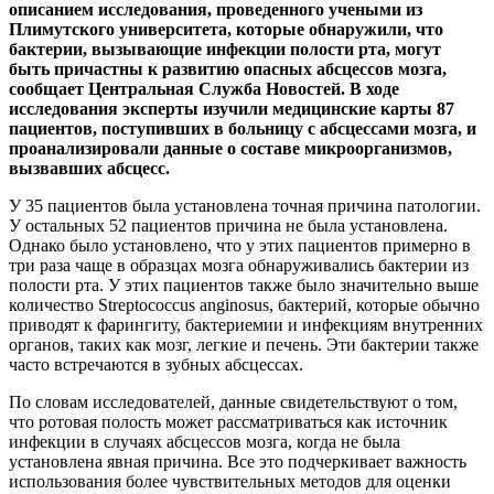
описанием исследования, проведенного учеными из
Плимутского университета, которые обнаружили, что
бактерии, вызывающие инфекции полости рта, могут
быть причастны к развитию опасных абсцессов мозга,
сообщает Центральная Служба Новостей. В ходе
исследования эксперты изучили медицинские карты 87
пациентов, поступивших в больницу с абсцессами мозга, и
проанализировали данные о составе микроорганизмов,
вызвавших абсцесс.
У 35 пациентов была установлена точная причина патологии.
У остальных 52 пациентов причина не была установлена.
Однако было установлено, что у этих пациентов примерно в
три раза чаще в образцах мозга обнаруживались бактерии из
полости рта. У этих пациентов также было значительно выше
количество Streptococcus anginosus, бактерий, которые обычно
приводят к фарингиту, бактериемии и инфекциям внутренних
органов, таких как мозг, легкие и печень. Эти бактерии также
часто встречаются в зубных абсцессах.
По словам исследователей, данные свидетельствуют о том,
что ротовая полость может рассматриваться как источник
инфекции в случаях абсцессов мозга, когда не была
установлена явная причина. Все это подчеркивает важность
использования более чувствительных методов для оценки