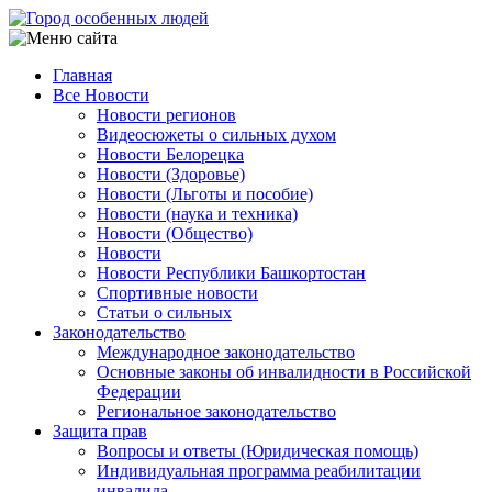
Перейти
к
основному
Главная
содержанию
Все Новости
Main
Новости регионов
navigation
Видеосюжеты о сильных духом
Новости Белорецка
Новости (Здоровье)
Новости (Льготы и пособие)
Новости (наука и техника)
Новости (Общество)
Новости
Новости Республики Башкортостан
Спортивные новости
Статьи о сильных
Законодательство
Международное законодательство
Основные законы об инвалидности в Российской
Федерации
Региональное законодательство
Защита прав
Вопросы и ответы (Юридическая помощь)
Индивидуальная программа реабилитации
инвалида