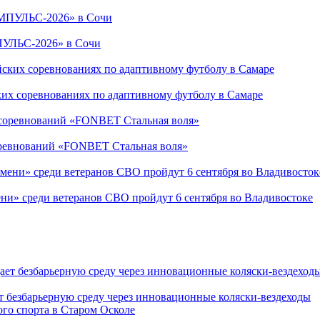
ПУЛЬС-2026» в Сочи
ких соревнованиях по адаптивному футболу в Самаре
соревнований «FONBET Стальная воля»
ни» среди ветеранов СВО пройдут 6 сентября во Владивостоке
т безбарьерную среду через инновационные коляски-вездеходы