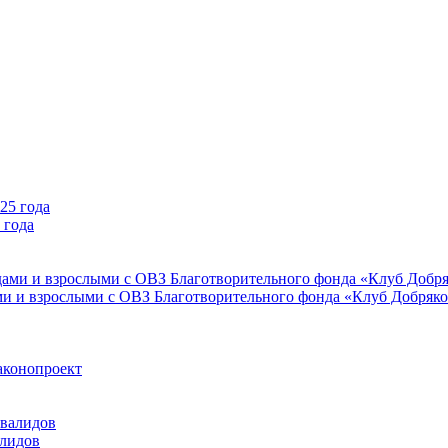
 года
ми и взрослыми с ОВЗ Благотворительного фонда «Клуб Добряк
аконопроект
алидов