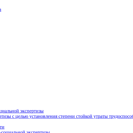
а
циальной экспертизы
тизы с целью установления степени стойкой утраты трудоспособ
ти
-социальной экспертизы