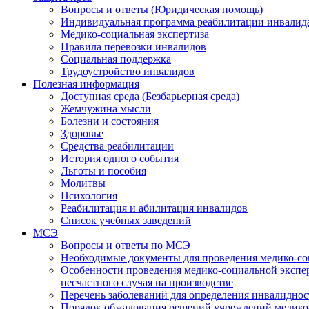
Вопросы и ответы (Юридическая помощь)
Индивидуальная программа реабилитации инвалид
Медико-социальная экспертиза
Правила перевозки инвалидов
Социальная поддержка
Трудоустройство инвалидов
Полезная информация
Доступная среда (Безбарьерная среда)
Жемчужина мысли
Болезни и состояния
Здоровье
Средства реабилитации
История одного события
Льготы и пособия
Молитвы
Психология
Реабилитация и абилитация инвалидов
Список учебных заведений
МСЭ
Вопросы и ответы по МСЭ
Необходимые документы для проведения медико-со
Особенности проведения медико-социальной экспер
несчастного случая на производстве
Перечень заболеваний для определения инвалиднос
Порядок обжалования решений учреждений медико