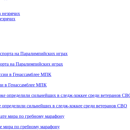
езрячих
порта на Паралимпийских играх
сии в Генассамблее МПК
е определили сильнейших в следж-хоккее среди ветеранов СВО
е мира по гребному марафону