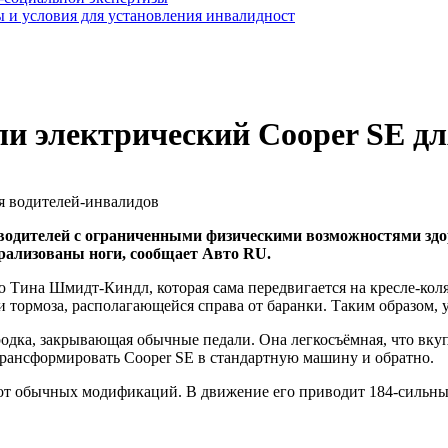
 и условия для установления инвалидност
и электрический Cooper SE дл
водителей с ограниченными физическими возможностями здо
рализованы ноги, сообщает Авто RU.
 Тина Шмидт-Киндл, которая сама передвигается на кресле-кол
ки тормоза, располагающейся справа от баранки. Таким образом
одка, закрывающая обычные педали. Она легкосъёмная, что вкуп
трансформировать Cooper SE в стандартную машину и обратно.
т обычных модификаций. В движение его приводит 184-сильный м