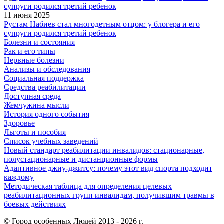
11 июня 2025
Рустам Набиев стал многодетным отцом: у блогера и его
супруги родился третий ребенок
Болезни и состояния
Рак и его типы
Нервные болезни
Анализы и обследования
Социальная поддержка
Средства реабилитации
Доступная среда
Жемчужина мысли
История одного события
Здоровье
Льготы и пособия
Список учебных заведений
Новый стандарт реабилитации инвалидов: стационарные,
полустационарные и дистанционные формы
Адаптивное джиу-джитсу: почему этот вид спорта подходит
каждому
Методическая таблица для определения целевых
реабилитационных групп инвалидам, получившим травмы в
боевых действиях
© Город особенных Людей 2013 - 2026 г.