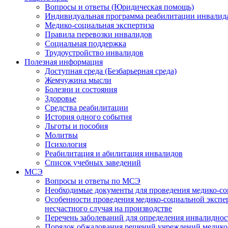
Вопросы и ответы (Юридическая помощь)
Индивидуальная программа реабилитации инвалид
Медико-социальная экспертиза
Правила перевозки инвалидов
Социальная поддержка
Трудоустройство инвалидов
Полезная информация
Доступная среда (Безбарьерная среда)
Жемчужина мысли
Болезни и состояния
Здоровье
Средства реабилитации
История одного события
Льготы и пособия
Молитвы
Психология
Реабилитация и абилитация инвалидов
Список учебных заведений
МСЭ
Вопросы и ответы по МСЭ
Необходимые документы для проведения медико-со
Особенности проведения медико-социальной экспер
несчастного случая на производстве
Перечень заболеваний для определения инвалиднос
Порядок обжалования решений учреждений медико