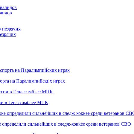
алидов
езрячих
порта на Паралимпийских играх
сии в Генассамблее МПК
е определили сильнейших в следж-хоккее среди ветеранов СВО