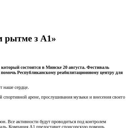
м рытме з А1»
который состоится в Минске 20 августа. Фестиваль
те помочь Республиканскому реабилитационному центру для
т наше сердце.
ой спортивной арене, прослушивания музыки и внесения своего
зон. Все активности будут проводиться под контролем
иваль. Компания А1 предоставит спонсорскую помощь