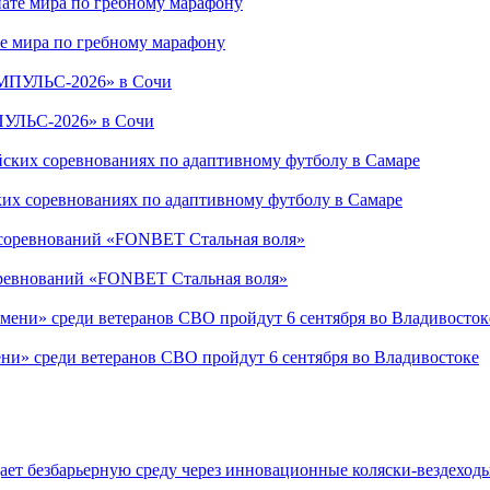
е мира по гребному марафону
ПУЛЬС-2026» в Сочи
ких соревнованиях по адаптивному футболу в Самаре
соревнований «FONBET Стальная воля»
ни» среди ветеранов СВО пройдут 6 сентября во Владивостоке