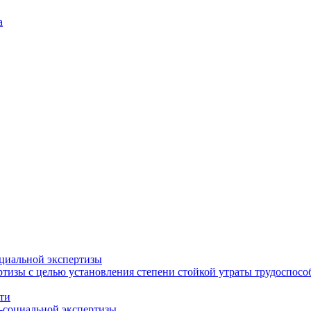
а
циальной экспертизы
тизы с целью установления степени стойкой утраты трудоспособ
ти
-социальной экспертизы