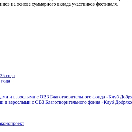
дов на основе суммарного вклада участников фестиваля.
 года
ми и взрослыми с ОВЗ Благотворительного фонда «Клуб Добряк
аконопроект