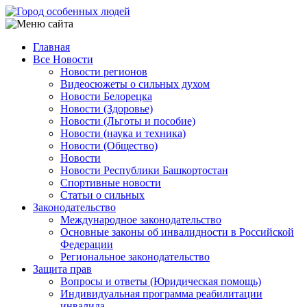
Перейти
к
основному
Главная
содержанию
Все Новости
Main
Новости регионов
navigation
Видеосюжеты о сильных духом
Новости Белорецка
Новости (Здоровье)
Новости (Льготы и пособие)
Новости (наука и техника)
Новости (Общество)
Новости
Новости Республики Башкортостан
Спортивные новости
Статьи о сильных
Законодательство
Международное законодательство
Основные законы об инвалидности в Российской
Федерации
Региональное законодательство
Защита прав
Вопросы и ответы (Юридическая помощь)
Индивидуальная программа реабилитации
инвалида