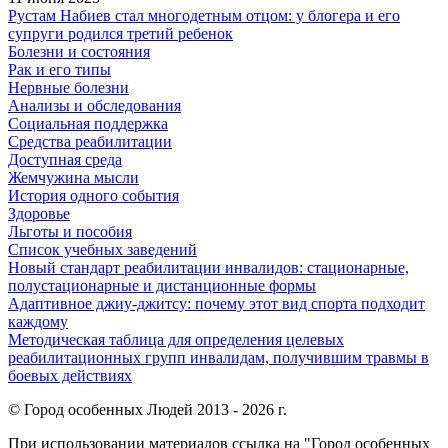
Рустам Набиев стал многодетным отцом: у блогера и его
супруги родился третий ребенок
Болезни и состояния
Рак и его типы
Нервные болезни
Анализы и обследования
Социальная поддержка
Средства реабилитации
Доступная среда
Жемчужина мысли
История одного события
Здоровье
Льготы и пособия
Список учебных заведений
Новый стандарт реабилитации инвалидов: стационарные,
полустационарные и дистанционные формы
Адаптивное джиу-джитсу: почему этот вид спорта подходит
каждому
Методическая таблица для определения целевых
реабилитационных групп инвалидам, получившим травмы в
боевых действиях
© Город особенных Людей 2013 - 2026 г.
При использовании материалов ссылка на "Город особенных