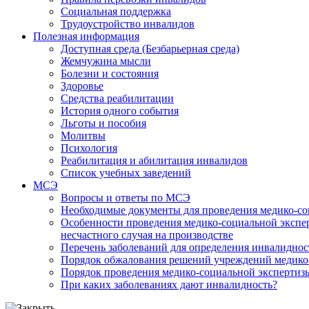
Социальная поддержка
Трудоустройство инвалидов
Полезная информация
Доступная среда (Безбарьерная среда)
Жемчужина мысли
Болезни и состояния
Здоровье
Средства реабилитации
История одного события
Льготы и пособия
Молитвы
Психология
Реабилитация и абилитация инвалидов
Список учебных заведений
МСЭ
Вопросы и ответы по МСЭ
Необходимые документы для проведения медико-со
Особенности проведения медико-социальной экспер
несчастного случая на производстве
Перечень заболеваний для определения инвалиднос
Порядок обжалования решений учреждений медико
Порядок проведения медико-социальной экспертизы
При каких заболеваниях дают инвалидность?