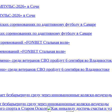
ПУЛЬС-2026» в Сочи
ких соревнованиях по адаптивному футболу в Самаре
соревнований «FONBET Стальная воля»
ни» среди ветеранов СВО пройдут 6 сентября во Владивостоке
т безбарьерную среду через инновационные коляски-вездеходы