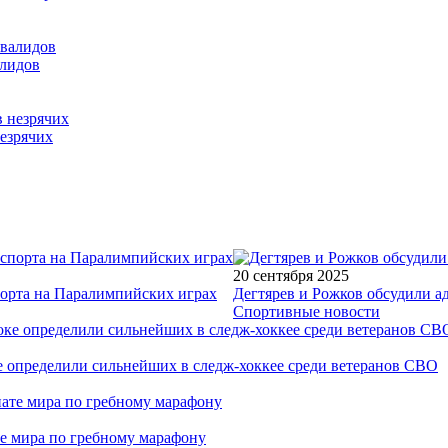
алидов
езрячих
20 сентября 2025
порта на Паралимпийских играх
Дегтярев и Рожков обсудили а
Спортивные новости
е определили сильнейших в следж-хоккее среди ветеранов СВО
е мира по гребному марафону