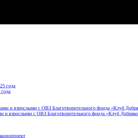
 года
ми и взрослыми с ОВЗ Благотворительного фонда «Клуб Добряк
аконопроект