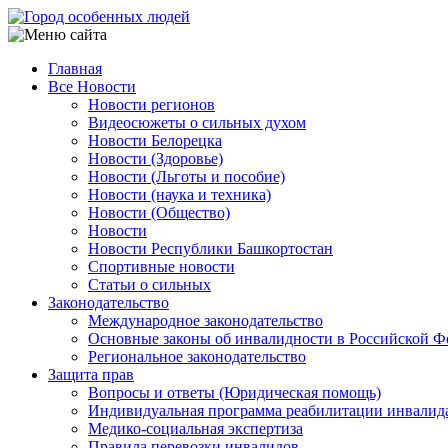
Перейти
к
основному
Главная
содержанию
Все Новости
Main
Новости регионов
navigation
Видеосюжеты о сильных духом
Новости Белорецка
Новости (Здоровье)
Новости (Льготы и пособие)
Новости (наука и техника)
Новости (Общество)
Новости
Новости Республики Башкортостан
Спортивные новости
Статьи о сильных
Законодательство
Международное законодательство
Основные законы об инвалидности в Российской Ф
Региональное законодательство
Защита прав
Вопросы и ответы (Юридическая помощь)
Индивидуальная программа реабилитации инвалид
Медико-социальная экспертиза
Правила перевозки инвалидов