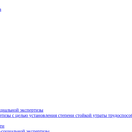
а
циальной экспертизы
тизы с целью установления степени стойкой утраты трудоспособ
ти
-социальной экспертизы