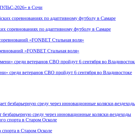
ПУЛЬС-2026» в Сочи
ких соревнованиях по адаптивному футболу в Самаре
соревнований «FONBET Стальная воля»
ни» среди ветеранов СВО пройдут 6 сентября во Владивостоке
т безбарьерную среду через инновационные коляски-вездеходы
 спорта в Старом Осколе