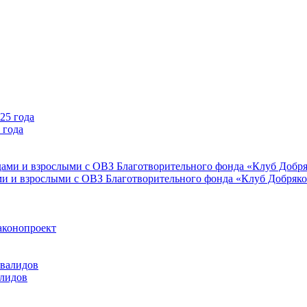
 года
ми и взрослыми с ОВЗ Благотворительного фонда «Клуб Добряк
аконопроект
алидов