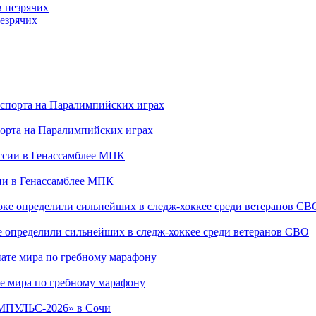
езрячих
порта на Паралимпийских играх
сии в Генассамблее МПК
е определили сильнейших в следж-хоккее среди ветеранов СВО
е мира по гребному марафону