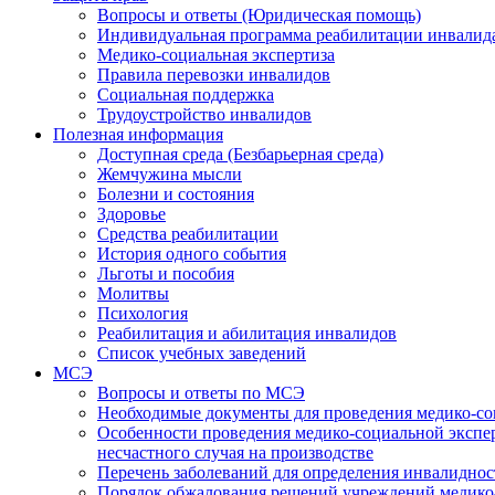
Вопросы и ответы (Юридическая помощь)
Индивидуальная программа реабилитации инвалид
Медико-социальная экспертиза
Правила перевозки инвалидов
Социальная поддержка
Трудоустройство инвалидов
Полезная информация
Доступная среда (Безбарьерная среда)
Жемчужина мысли
Болезни и состояния
Здоровье
Средства реабилитации
История одного события
Льготы и пособия
Молитвы
Психология
Реабилитация и абилитация инвалидов
Список учебных заведений
МСЭ
Вопросы и ответы по МСЭ
Необходимые документы для проведения медико-со
Особенности проведения медико-социальной экспер
несчастного случая на производстве
Перечень заболеваний для определения инвалиднос
Порядок обжалования решений учреждений медико