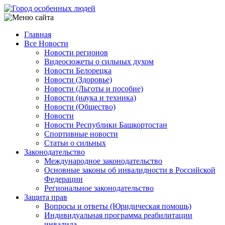
Перейти
к
основному
Главная
содержанию
Все Новости
Main
Новости регионов
navigation
Видеосюжеты о сильных духом
Новости Белорецка
Новости (Здоровье)
Новости (Льготы и пособие)
Новости (наука и техника)
Новости (Общество)
Новости
Новости Республики Башкортостан
Спортивные новости
Статьи о сильных
Законодательство
Международное законодательство
Основные законы об инвалидности в Российской
Федерации
Региональное законодательство
Защита прав
Вопросы и ответы (Юридическая помощь)
Индивидуальная программа реабилитации
инвалида