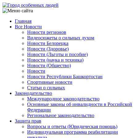
Перейти
к
основному
Главная
содержанию
Все Новости
Main
Новости регионов
navigation
Видеосюжеты о сильных духом
Новости Белорецка
Новости (Здоровье)
Новости (Льготы и пособие)
Новости (наука и техника)
Новости (Общество)
Новости
Новости Республики Башкортостан
Спортивные новости
Статьи о сильных
Законодательство
Международное законодательство
Основные законы об инвалидности в Российской
Федерации
Региональное законодательство
Защита прав
Вопросы и ответы (Юридическая помощь)
Индивидуальная программа реабилитации
инвалида