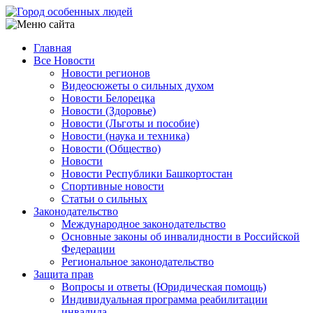
Перейти
к
основному
Главная
содержанию
Все Новости
Main
Новости регионов
navigation
Видеосюжеты о сильных духом
Новости Белорецка
Новости (Здоровье)
Новости (Льготы и пособие)
Новости (наука и техника)
Новости (Общество)
Новости
Новости Республики Башкортостан
Спортивные новости
Статьи о сильных
Законодательство
Международное законодательство
Основные законы об инвалидности в Российской
Федерации
Региональное законодательство
Защита прав
Вопросы и ответы (Юридическая помощь)
Индивидуальная программа реабилитации
инвалида