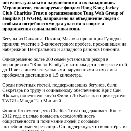
интеллектуальными нарушениями и их напарников.
Мероприятие, спонсируемое фондом Hong Kong Jockey
Club Charities Trust и организованное Tung Wah Group of
Hospitals (TWGHs), направлено на объединение людей с
особыми потребностями для участия в спорте и
продвижения социальной инклюзии.
Бегуны из Гонконга, Пекина, Макао и провинции Гуандун
приняли участие в 3-километровом пробеге, проходившем на
набережной Центрального и Западного районов Гонконга.
Одновременно более 200 семей установили рекорд в
мероприятии "iRun for Family", в котором дети в возрасте от 6
до 11 лет с интеллектуальными нарушениями и их семьи
пробежали дистанцию в 1,5 километра.
Среди почётных гостей, поддерживавших бегунов, были
Секретарь по труду и социальному обеспечению Крис Сан
Юк-хан, попечитель клуба Филип Ло Кай-вах и председатель
TWGHs Мэнди Тан Мин-вэй.
Филип Ло отметил, что Charities Trust поддерживает iRun с
2012 года с целью повысить осведомлённость
общественности и понимание людей с особыми
потребностями через спорт. Он подчеркнул, что волонтёры из