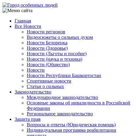
Перейти
к
основному
Главная
содержанию
Все Новости
Main
Новости регионов
navigation
Видеосюжеты о сильных духом
Новости Белорецка
Новости (Здоровье)
Новости (Льготы и пособие)
Новости (наука и техника)
Новости (Общество)
Новости
Новости Республики Башкортостан
Спортивные новости
Статьи о сильных
Законодательство
Международное законодательство
Основные законы об инвалидности в Российской
Федерации
Региональное законодательство
Защита прав
Вопросы и ответы (Юридическая помощь)
Индивидуальная программа реабилитации
инвалида