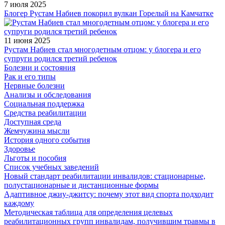
7 июля 2025
Блогер Рустам Набиев покорил вулкан Горелый на Камчатке
11 июня 2025
Рустам Набиев стал многодетным отцом: у блогера и его
супруги родился третий ребенок
Болезни и состояния
Рак и его типы
Нервные болезни
Анализы и обследования
Социальная поддержка
Средства реабилитации
Доступная среда
Жемчужина мысли
История одного события
Здоровье
Льготы и пособия
Список учебных заведений
Новый стандарт реабилитации инвалидов: стационарные,
полустационарные и дистанционные формы
Адаптивное джиу-джитсу: почему этот вид спорта подходит
каждому
Методическая таблица для определения целевых
реабилитационных групп инвалидам, получившим травмы в