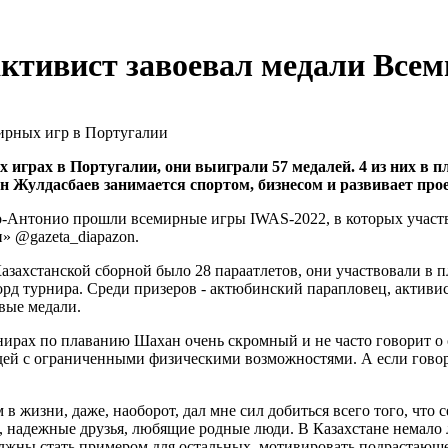
активист завоевал медали Все
 играх в Португалии, они выиграли 57 медалей. 4 из них в 
ан Жулдасбаев занимается спортом, бизнесом и развивает про
нто-Антонио прошли всемирные игры IWAS-2022, в которых учас
» @gazeta_diapazon.
азахстанской сборной было 28 параатлетов, они участвовали в п
орд турнира. Среди призеров - актюбинский парапловец, активи
вые медали.
ирах по плаванию Шахан очень скромный и не часто говорит о 
юдей с ограниченными физическими возможностями. А если говор
 в жизни, даже, наоборот, дал мне сил добиться всего того, что
 надежные друзья, любящие родные люди. В Казахстане немало
должны стать примером для остальных, мотивировать подрастающ