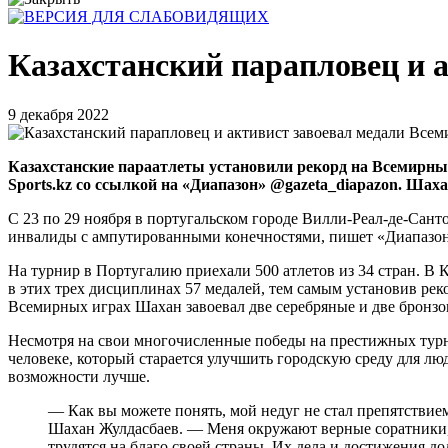
Казахстанский парапловец и 
9 декабря 2022
Казахстанские параатлеты установили рекорд на Всемирных
Sports.kz со ссылкой на «Диапазон» @gazeta_diapazon. Шах
С 23 по 29 ноября в португальском городе Вилли-Реал-де-Са
инвалиды с ампутированными конечностями, пишет «Диапазон
На турнир в Португалию приехали 500 атлетов из 34 стран. В К
в этих трех дисциплинах 57 медалей, тем самым установив рек
Всемирных играх Шахан завоевал две серебряные и две бронзо
Несмотря на свои многочисленные победы на престижных турн
человеке, который старается улучшить городскую среду для л
возможности лучше.
— Как вы можете понять, мой недуг не стал препятствием
Шахан Жулдасбаев. — Меня окружают верные соратники,
трудятся на благо своей страны. Их дела и достижения 