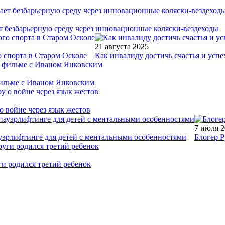
т безбарьерную среду через инновационные коляски-вездеходы
21 августа 2025
 спорта в Старом Осколе
Как инвалиду достичь счастья и успе
фильме с Иваном Янковским
о войне через язык жестов
7 июля 
уэрлифтинге для детей с ментальными особенностями
Блогер Р
ги родился третий ребенок