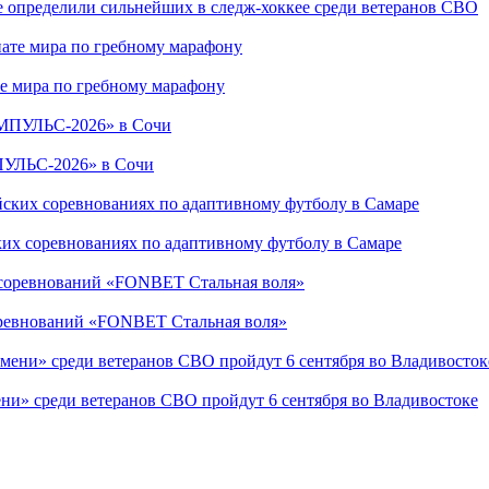
е определили сильнейших в следж-хоккее среди ветеранов СВО
е мира по гребному марафону
ПУЛЬС-2026» в Сочи
ких соревнованиях по адаптивному футболу в Самаре
соревнований «FONBET Стальная воля»
ни» среди ветеранов СВО пройдут 6 сентября во Владивостоке