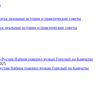
ха: реальные истории и практические советы
2025
устам Набиев покорил вулкан Горелый на Камчатке