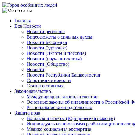
Перейти
к
основному
Главная
содержанию
Все Новости
Main
Новости регионов
navigation
Видеосюжеты о сильных духом
Новости Белорецка
Новости (Здоровье)
Новости (Льготы и пособие)
Новости (наука и техника)
Новости (Общество)
Новости
Новости Республики Башкортостан
Спортивные новости
Статьи о сильных
Законодательство
Международное законодательство
Основные законы об инвалидности в Российской Ф
Региональное законодательство
Защита прав
Вопросы и ответы (Юридическая помощь)
Индивидуальная программа реабилитации инвалид
Медико-социальная экспертиза
Правила перевозки инвалидов