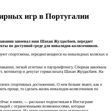
мирных игр в Португалии
плавании завоевал наш Шахан Жулдасбаев, передает
екты по доступной среде для инвалидов-колясочников.
твуют спортсмены, передвигающиеся на инвалидных колясках и
лавании, легкой атлетике и пауэрлифтингу. Сборная завоевала
ст, мотиватор и депутат гормаслихата Шахан Жулдасбаев. На
своих спортивных достижениях. О нем больше знают, как о
ить проще, то сделать жизнь инвалидов-колясочников по
 сейчас я имею, — рассказал подписчикам в Инстаграме
 людей с ограниченными возможностями, которые
ее поколение. На моем жизненном пути встречались