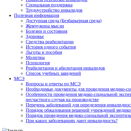
Социальная поддержка
Трудоустройство инвалидов
Полезная информация
Доступная среда (Безбарьерная среда)
Жемчужина мысли
Болезни и состояния
Здоровье
Средства реабилитации
История одного события
Льготы и пособия
Молитвы
Психология
Реабилитация и абилитация инвалидов
Список учебных заведений
МСЭ
Вопросы и ответы по МСЭ
Необходимые документы для проведения медико-со
Особенности проведения медико-социальной экспер
несчастного случая на производстве
Перечень заболеваний для определения инвалиднос
Порядок обжалования решений учреждений медико
Порядок проведения медико-социальной экспертизы
При каких заболеваниях дают инвалидность?