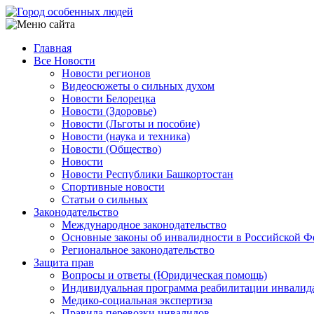
Перейти
к
основному
Главная
содержанию
Все Новости
Main
Новости регионов
navigation
Видеосюжеты о сильных духом
Новости Белорецка
Новости (Здоровье)
Новости (Льготы и пособие)
Новости (наука и техника)
Новости (Общество)
Новости
Новости Республики Башкортостан
Спортивные новости
Статьи о сильных
Законодательство
Международное законодательство
Основные законы об инвалидности в Российской Ф
Региональное законодательство
Защита прав
Вопросы и ответы (Юридическая помощь)
Индивидуальная программа реабилитации инвалид
Медико-социальная экспертиза
Правила перевозки инвалидов