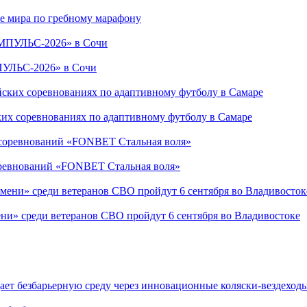
е мира по гребному марафону
ПУЛЬС-2026» в Сочи
ких соревнованиях по адаптивному футболу в Самаре
соревнований «FONBET Стальная воля»
ни» среди ветеранов СВО пройдут 6 сентября во Владивостоке