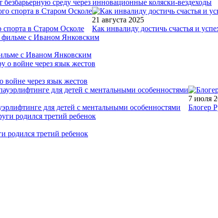
т безбарьерную среду через инновационные коляски-вездеходы
21 августа 2025
 спорта в Старом Осколе
Как инвалиду достичь счастья и успе
фильме с Иваном Янковским
о войне через язык жестов
7 июля 
уэрлифтинге для детей с ментальными особенностями
Блогер Р
ги родился третий ребенок