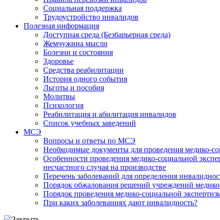
Социальная поддержка
Трудоустройство инвалидов
Полезная информация
Доступная среда (Безбарьерная среда)
Жемчужина мысли
Болезни и состояния
Здоровье
Средства реабилитации
История одного события
Льготы и пособия
Молитвы
Психология
Реабилитация и абилитация инвалидов
Список учебных заведений
МСЭ
Вопросы и ответы по МСЭ
Необходимые документы для проведения медико-со
Особенности проведения медико-социальной экспер
несчастного случая на производстве
Перечень заболеваний для определения инвалиднос
Порядок обжалования решений учреждений медико
Порядок проведения медико-социальной экспертизы
При каких заболеваниях дают инвалидность?