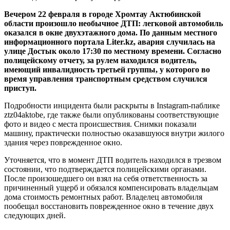
Вечером 22 февраля в городе Хромтау Актюбинской
области произошло необычное ДТП: легковой автомобиль
оказался в окне двухэтажного дома. По данным местного
информационного портала Liter.kz, авария случилась на
улице Достык около 17:30 по местному времени. Согласно
полицейскому отчету, за рулем находился водитель,
имеющий инвалидность третьей группы, у которого во
время управления транспортным средством случился
приступ.
Подробности инцидента были раскрыты в Instagram-паблике
ztz04aktobe, где также были опубликованы соответствующие
фото и видео с места происшествия. Снимки показали
машину, практически полностью оказавшуюся внутри жилого
здания через поврежденное окно.
Уточняется, что в момент ДТП водитель находился в трезвом
состоянии, что подтверждается полицейскими органами.
После произошедшего он взял на себя ответственность за
причиненный ущерб и обязался компенсировать владельцам
дома стоимость ремонтных работ. Владелец автомобиля
пообещал восстановить поврежденное окно в течение двух
следующих дней.