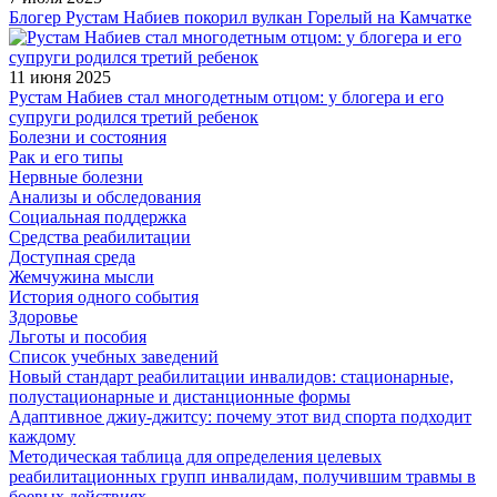
Блогер Рустам Набиев покорил вулкан Горелый на Камчатке
11 июня 2025
Рустам Набиев стал многодетным отцом: у блогера и его
супруги родился третий ребенок
Болезни и состояния
Рак и его типы
Нервные болезни
Анализы и обследования
Социальная поддержка
Средства реабилитации
Доступная среда
Жемчужина мысли
История одного события
Здоровье
Льготы и пособия
Список учебных заведений
Новый стандарт реабилитации инвалидов: стационарные,
полустационарные и дистанционные формы
Адаптивное джиу-джитсу: почему этот вид спорта подходит
каждому
Методическая таблица для определения целевых
реабилитационных групп инвалидам, получившим травмы в
боевых действиях