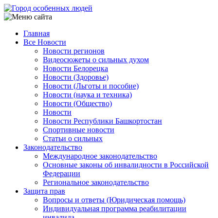
Перейти
к
основному
Главная
содержанию
Все Новости
Main
Новости регионов
navigation
Видеосюжеты о сильных духом
Новости Белорецка
Новости (Здоровье)
Новости (Льготы и пособие)
Новости (наука и техника)
Новости (Общество)
Новости
Новости Республики Башкортостан
Спортивные новости
Статьи о сильных
Законодательство
Международное законодательство
Основные законы об инвалидности в Российской
Федерации
Региональное законодательство
Защита прав
Вопросы и ответы (Юридическая помощь)
Индивидуальная программа реабилитации
инвалида