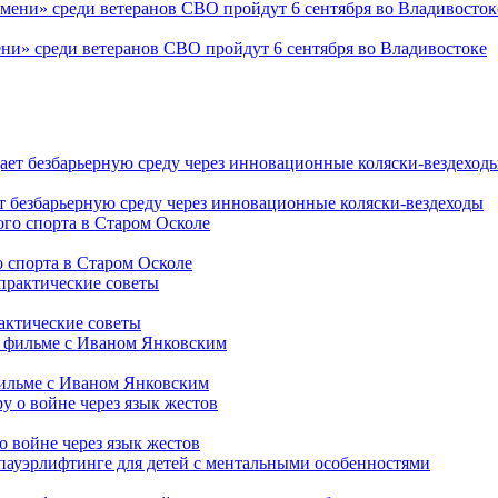
ни» среди ветеранов СВО пройдут 6 сентября во Владивостоке
т безбарьерную среду через инновационные коляски-вездеходы
 спорта в Старом Осколе
рактические советы
фильме с Иваном Янковским
о войне через язык жестов