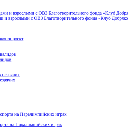
ми и взрослыми с ОВЗ Благотворительного фонда «Клуб Добряк
аконопроект
алидов
езрячих
порта на Паралимпийских играх