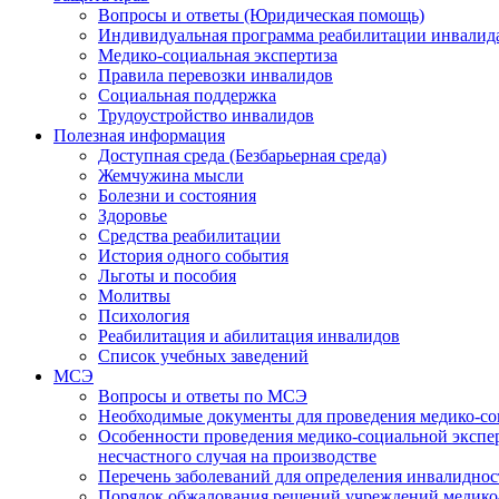
Вопросы и ответы (Юридическая помощь)
Индивидуальная программа реабилитации инвалид
Медико-социальная экспертиза
Правила перевозки инвалидов
Социальная поддержка
Трудоустройство инвалидов
Полезная информация
Доступная среда (Безбарьерная среда)
Жемчужина мысли
Болезни и состояния
Здоровье
Средства реабилитации
История одного события
Льготы и пособия
Молитвы
Психология
Реабилитация и абилитация инвалидов
Список учебных заведений
МСЭ
Вопросы и ответы по МСЭ
Необходимые документы для проведения медико-со
Особенности проведения медико-социальной экспер
несчастного случая на производстве
Перечень заболеваний для определения инвалиднос
Порядок обжалования решений учреждений медико