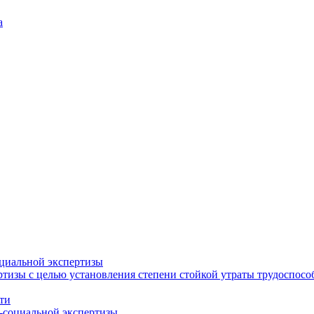
а
циальной экспертизы
тизы с целью установления степени стойкой утраты трудоспособ
ти
-социальной экспертизы