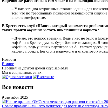
Кофейня же рассчитана в том числе и на инвалидов-колясо
– У нас есть два встроенных столика: один – для колясо
том, что по требованиям пожарной безопасности сидячие
вполне комфортные.
В Бресте есть клуб «Шанс», который занимается реабилита
также пройти обучение и стать инклюзивным бариста?
– Думаю, это вопрос времени. Ведь у нас не было в Брест
кофейни в Бресте, думаю, будет больше желающих. Я толь
кофейню, ведь у наших партнеров из А1 хватает здесь це
нашему проекту. Без столь надежного и открытого к нов
Новости
В мире
Перешел на другой домен citydisabled.ru
Мы в социальных сетях:
Все новости
9 сентября 2025
Новые правила ОМС: что меняется для россиян с сентября 2025