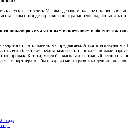
чников?
чника, другой – стоячий. Мы бы сделали и больше столиков, воз
 места в том проходе торгового центра запрещены, поставить ст
цией инвалидов, их активным вовлечением в обычную жизнь.
е «картинки», что именно мы предлагаем. А ехать за визуалом в
ко за, если брестские ребята захотят стать инклюзивными бари
нтров продаж. Кстати, хотел бы высказать огромный респект за
шествам партнера мы бы вряд ли смогли развить идею инклюзивн
 года