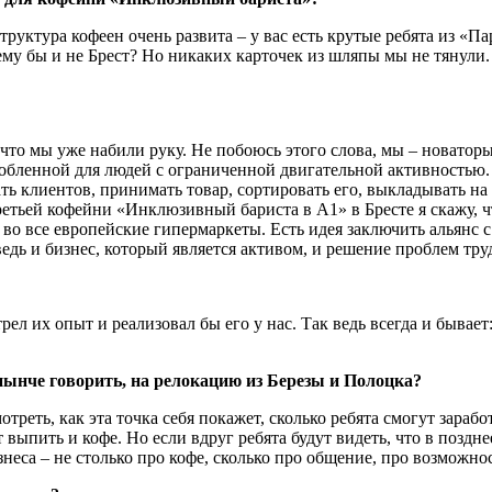
руктура кофеен очень развита – у вас есть крутые ребята из «
му бы и не Брест? Но никаких карточек из шляпы мы не тянули. 
 что мы уже набили руку. Не побоюсь этого слова, мы – новаторы
собленной для людей с ограниченной двигательной активностью
ть клиентов, принимать товар, сортировать его, выкладывать на
ретьей кофейни «Инклюзивный бариста в А1» в Бресте я скажу, 
т во все европейские гипермаркеты. Есть идея заключить альян
едь и бизнес, который является активом, и решение проблем тру
трел их опыт и реализовал бы его у нас. Так ведь всегда и бывае
нынче говорить, на релокацию из Березы и Полоцка?
отреть, как эта точка себя покажет, сколько ребята смогут зарабо
т выпить и кофе. Но если вдруг ребята будут видеть, что в поздн
неса – не столько про кофе, сколько про общение, про возможнос