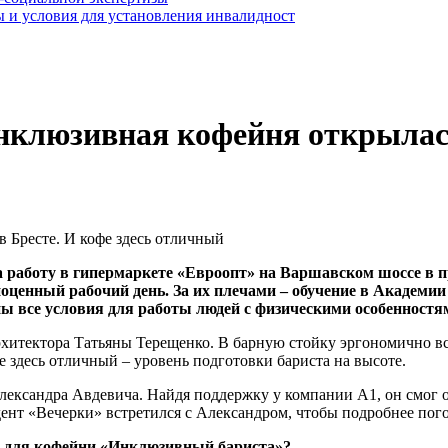
 и условия для установления инвалидност
нклюзивная кофейня открылась
 работу в гипермаркете «Евроопт» на Варшавском шоссе в 
ценный рабочий день. За их плечами – обучение в Академии 
ны все условия для работы людей с физическими особенностя
рхитектора Татьяны Терещенко. В барную стойку эргономично вс
е здесь отличный – уровень подготовки бариста на высоте.
ександра Авдевича. Найдя поддержку у компании А1, он смог от
дент «Вечерки» встретился с Александром, чтобы подробнее пого
ки для кофейни «Инклюзивный бариста»?