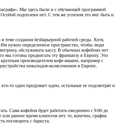
Параграфа». Мы здесь были и с обучающей программой
Особой подоплеки нет. С тем же успехом это мог быть и
 в теме создания безбарьерной рабочей среды. Хотя,
. Им нужно определенное пространство, чтобы люди
 витрину, обслуживать кассу. В обычных кофейнях нет
что мы готовы продвигать эту франшизу в Европу. Это
с с крупным производителем кофе-машин, например с
доустройства инвалидов-колясочников в Европе.
т: кто-то один придумает идею, остальные ее подсмотрят и
тать. Сама кофейня будет работать ежедневно с 9:00 до
ее или раннее время клиентов нет, то, конечно, график
ть поговорить с бариста.