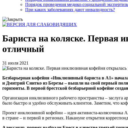
Порядок проведения медико-социальной экспертизы
При каких заболеваниях дают инвалидность?
Бариста на коляске. Первая и
отличный
31 июля 2021
Безбарьерная кофейня «Инклюзивный бариста в А1» начала
и Дмитрий Снитко из Березы – вышли на свой первый полно
горизонты. В первой брестской безбарьерной кофейне созда
Организация инклюзивного рабочего пространства – заслуга а
было быстро и удобно обслуживать клиентов. Заметим, что коф
Проект инклюзивной кофейни – идея активиста-колясочника Ал
в стране – и первой в регионах. Накануне открытия корреспон
Александр, почему выбрали Брест в качестве третьей точ