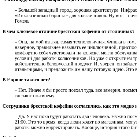
– Большой западный город, хорошая архитектура. Инфраст
«Инклюзивный бариста» для колясочников. Ну вот – поче
Гомель.
В чем ключевое отличие брестской кофейни от столичных?
– Она, на мой взгляд, самая технологичная. Фишка в том,
наверное, правильнее называть ее инклюзивной, приспо
комфортно себя чувствовали на коляске, могли обслужива
условий для работы колясочников. Но уже с открытием т
действительно белорусский продукт. И, уверен, он зайде
итальянцами, и предложить им нашу готовую идею. Это в
В Европе такого нет?
– Нет. Иначе я бы просто поехал туда, все замерил, посмо
сделают по-своему.
Сотрудники брестской кофейни согласились, как это модно 
– Да. У нас пока будут работать два человека. Нужно посм
21:00. Это то время, когда люди ходят по магазинам, могу
работы можно корректировать. Вообще, история этого биз