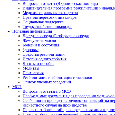
Вопросы и ответы (Юридическая помощь)
Индивидуальная программа реабилитации инвалид
Медико-социальная экспертиза
Правила перевозки инвалидов
Социальная поддержка
Трудоустройство инвалидов
Полезная информация
Доступная среда (Безбарьерная среда)
Жемчужина мысли
Болезни и состояния
Здоровье
Средства реабилитации
История одного события
Льготы и пособия
Молитвы
Психология
Реабилитация и абилитация инвалидов
Список учебных заведений
МСЭ
Вопросы и ответы по МСЭ
Необходимые документы для проведения медико-со
Особенности проведения медико-социальной экспер
несчастного случая на производстве
Перечень заболеваний для определения инвалиднос
Порядок обжалования решений учреждений медико