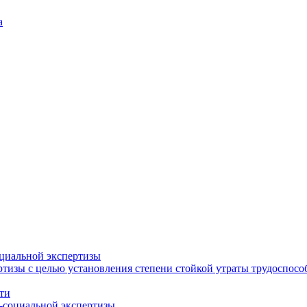
а
циальной экспертизы
тизы с целью установления степени стойкой утраты трудоспособ
ти
-социальной экспертизы