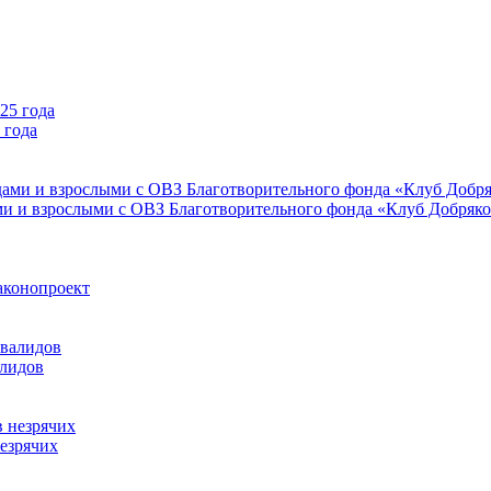
 года
ми и взрослыми с ОВЗ Благотворительного фонда «Клуб Добряк
аконопроект
алидов
езрячих