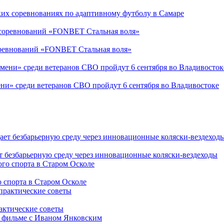
ких соревнованиях по адаптивному футболу в Самаре
соревнований «FONBET Стальная воля»
ни» среди ветеранов СВО пройдут 6 сентября во Владивостоке
т безбарьерную среду через инновационные коляски-вездеходы
 спорта в Старом Осколе
рактические советы