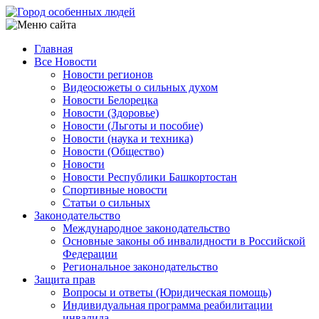
Перейти
к
основному
Главная
содержанию
Все Новости
Main
Новости регионов
navigation
Видеосюжеты о сильных духом
Новости Белорецка
Новости (Здоровье)
Новости (Льготы и пособие)
Новости (наука и техника)
Новости (Общество)
Новости
Новости Республики Башкортостан
Спортивные новости
Статьи о сильных
Законодательство
Международное законодательство
Основные законы об инвалидности в Российской
Федерации
Региональное законодательство
Защита прав
Вопросы и ответы (Юридическая помощь)
Индивидуальная программа реабилитации
инвалида