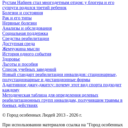
Рустам Набиев стал многодетным отцом: у блогера и его
супруги родился третий ребенок
Болезни и состояния
Рак и его типы
Нервные болезни
Анализы и обследования
Социальная поддержка
Средства реабилитации
Доступная среда
Жемчужина мысли
История одного события
Здоровье
Льготы и пособия
Список учебных заведений
Новый стандарт реабилитации инвалидов: стационарные,
полустационарные и дистанционные формы
Адаптивное джиу-джитсу: почему этот вид спорта подходит
каждому
Методическая таблица для определения целевых
реабилитационных групп инвалидам, получившим травмы в
боевых действиях
© Город особенных Людей 2013 - 2026 г.
При использовании материалов ссылка на "Город особенных