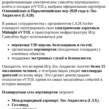
разрабатывающая электрические самолёты вертикального
взлёта и посадки (eVTOL), выбрана официальным партнёром
Олимпийских и Паралимпийских игр 2028 года в Лос-
Анджелесе (LA28)
.
В рамках сотрудничества с оргкомитетом LA28 Archer
планирует интегрировать свои
электрические аэротакси
Midnight eVTOL
в транспортную инфраструктуру Игр.
Самолёты будут использоваться для:
перевозки VIP-персон, болельщиков и гостей
,
организации
вертипортов
(посадочных площадок) у
ключевых объектов,
поддержки
экстренных служб и безопасности
.
Ожидается, что во время Игр Лос-Анджелес посетят
более 15
миллионов человек
, а телетрансляции увидят
миллиарды
зрителей
по всему миру. Это сделает демонстрацию
технологии eVTOL одним из самых масштабных событий в
истории авиации.
Планируемая сеть вертипортов
затронет:
Международный аэропорт Лос-Анджелеса (LAX)
,
Голливуд
,