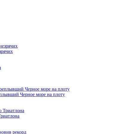
зрячих
плывший Черное море на плоту
Триатлона