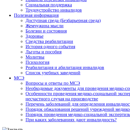
Социальная поддержка
Трудоустройство инвалидов
Полезная информация
Доступная среда (Безбарьерная среда)
Жемчужина мысли
Болезни и состояния
Здоровье
Средства реабилитации
История одного события
Льготы и пособия
Молитвы
Психология
Реабилитация и абилитация инвалидов
Список учебных заведений
МСЭ
Вопросы и ответы по МСЭ
Необходимые документы для проведения медико-со
Особенности проведения медико-социальной экспер
несчастного случая на производстве
Перечень заболеваний для определения инвалиднос
Порядок обжалования решений учреждений медико
Порядок проведения медико-социальной экспертизы
При каких заболеваниях дают инвалидность?