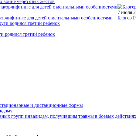
о войне через язык жестов
7 июля 
уэрлифтинге для детей с ментальными особенностями
Блогер Р
ги родился третий ребенок
устационарные и дистанционные формы
аждому
онных групп инвалидам, получившим травмы в боевых действия