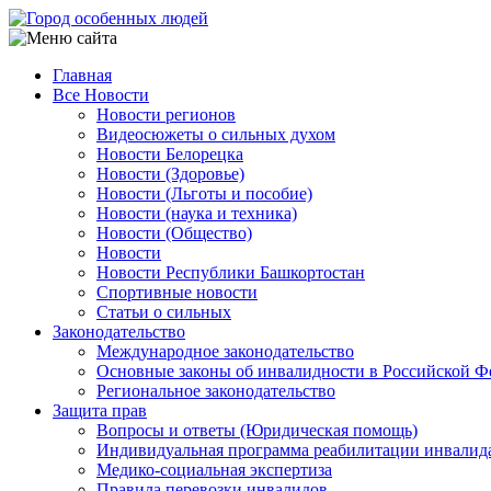
Перейти
к
основному
Главная
содержанию
Все Новости
Main
Новости регионов
navigation
Видеосюжеты о сильных духом
Новости Белорецка
Новости (Здоровье)
Новости (Льготы и пособие)
Новости (наука и техника)
Новости (Общество)
Новости
Новости Республики Башкортостан
Спортивные новости
Статьи о сильных
Законодательство
Международное законодательство
Основные законы об инвалидности в Российской Ф
Региональное законодательство
Защита прав
Вопросы и ответы (Юридическая помощь)
Индивидуальная программа реабилитации инвалид
Медико-социальная экспертиза
Правила перевозки инвалидов