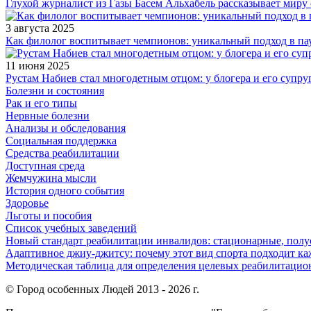
Глухой журналист из Газы Басем Альхабель рассказывает миру 
3 августа 2025
Как филолог воспитывает чемпионов: уникальный подход в па
11 июня 2025
Рустам Набиев стал многодетным отцом: у блогера и его супру
Болезни и состояния
Рак и его типы
Нервные болезни
Анализы и обследования
Социальная поддержка
Средства реабилитации
Доступная среда
Жемчужина мысли
История одного события
Здоровье
Льготы и пособия
Список учебных заведений
Новый стандарт реабилитации инвалидов: стационарные, пол
Адаптивное джиу-джитсу: почему этот вид спорта подходит к
Методическая таблица для определения целевых реабилитаци
© Город особенных Людей 2013 - 2026 г.