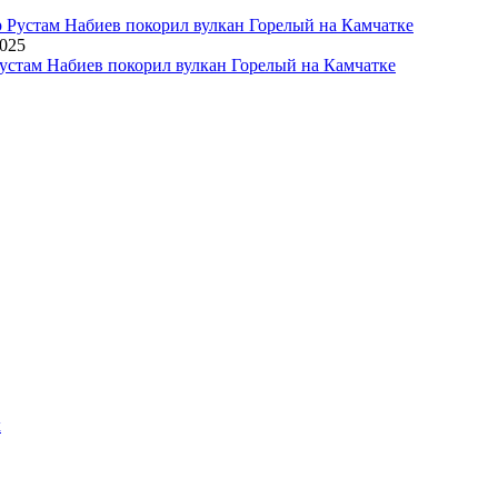
2025
устам Набиев покорил вулкан Горелый на Камчатке
х