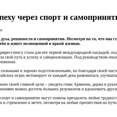
пеху через спорт и самопринят
духа, решимости и самопринятия. Несмотря на то, что она 
ебя и живет полноценной и яркой жизнью.
рмрестлингу стала для нее первой международной наградой, под
ала свой путь к успеху и самореализации. Под руководством оп
стижении.
 сильными и хорошо подготовленными, но благодаря своей насто
пийских играх мотивирует ее каждый день развиваться, улучшат
ению своей главной цели – увидеть гимн Армении, держа в руках
ичениями можно достичь больших результатов и вдохновить друг
 спорт и самопринятие могут помочь преодолеть любые трудности
ь и стремление к мечте, несмотря на любые препятствия на пути