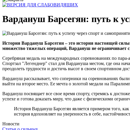
Вардануш Барсегян: путь к ус
История Вардануш Барсегян – это история настоящей силы 
множество тяжелых операций, Вардануш не ограничивает с
Серебряная медаль на международных соревнованиях по пара-а
Спортзал "Легенднер" стал для Вардануша местом, где она нач
преодолеть трудности и достичь высот в своем спортивном до
Вардануш рассказывает, что соперники на соревнованиях были
выйти на второе место. Ее мечта о золотой медали на Паралим
Вардануш посвящает все свое время спорту, стремясь к достиж
успехе и готова доказать миру, что даже с физическими огран
История Вардануш Барсегян является примером того, как
история вдохновляет на уверенность в себе, настойчивост
Новости
Статьи о сильных