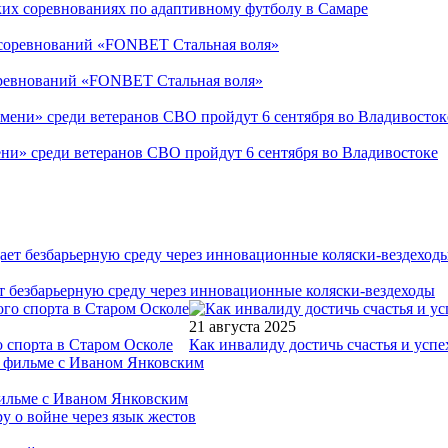
ких соревнованиях по адаптивному футболу в Самаре
соревнований «FONBET Стальная воля»
ни» среди ветеранов СВО пройдут 6 сентября во Владивостоке
т безбарьерную среду через инновационные коляски-вездеходы
21 августа 2025
 спорта в Старом Осколе
Как инвалиду достичь счастья и успе
фильме с Иваном Янковским