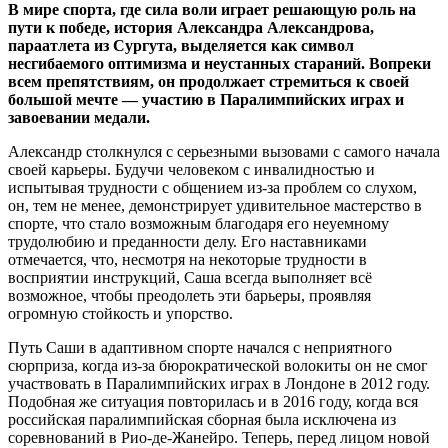
В мире спорта, где сила воли играет решающую роль на
пути к победе, история Александра Александрова,
параатлета из Сургута, выделяется как символ
несгибаемого оптимизма и неустанных стараний. Вопреки
всем препятствиям, он продолжает стремиться к своей
большой мечте — участию в Паралимпийских играх и
завоевании медали.
Александр столкнулся с серьезными вызовами с самого начала
своей карьеры. Будучи человеком с инвалидностью и
испытывая трудности с общением из-за проблем со слухом,
он, тем не менее, демонстрирует удивительное мастерство в
спорте, что стало возможным благодаря его неуемному
трудолюбию и преданности делу. Его наставниками
отмечается, что, несмотря на некоторые трудности в
восприятии инструкций, Саша всегда выполняет всё
возможное, чтобы преодолеть эти барьеры, проявляя
огромную стойкость и упорство.
Путь Саши в адаптивном спорте начался с неприятного
сюрприза, когда из-за бюрократической волокиты он не смог
участвовать в Паралимпийских играх в Лондоне в 2012 году.
Подобная же ситуация повторилась и в 2016 году, когда вся
российская паралимпийская сборная была исключена из
соревнований в Рио-де-Жанейро. Теперь, перед лицом новой