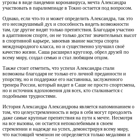
угрозы в виде пандемии коронавируса, мечта Александра
участвовать в паралимпиаде в Токио остается под вопросом.
Однако, если что-то и может определить Александра, так это
его несокрушимый дух и способность видеть возможности
там, где другие видят только препятствия. Благодаря участию
в адаптивном спорте, он не только достиг значительных высот
в спортивной карьере, завоевав звание мастера спорта
международного класса, но и существенно улучшил своё
качество жизни. Саша расширил кругозор, обрел друзей по
всему миру, создал семью и стал любящим отцом.
Также стоит отметить, что успехи Александра стали
возможны благодаря не только его личной преданности и
упорству, но и поддержке его наставника, заслуженного
тренера России, который видит в Саше не просто спортсмена,
но и источник вдохновения для всех, кто сталкивается с
подобными трудностями.
История Александра Александрова является напоминанием о
том, что целеустремленность и вера в себя могут преодолеть
даже самые крупные препятствия на пути к мечте. Несмотря
на все вызовы, он остается непоколебимым в своем
стремлении и надежде на успех, демонстрируя всему миру,
что настоящий чемпион не определяется только медалями и