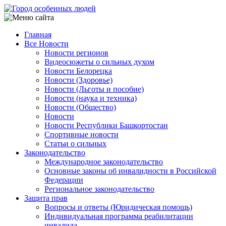
Перейти
к
основному
Главная
содержанию
Все Новости
Main
Новости регионов
navigation
Видеосюжеты о сильных духом
Новости Белорецка
Новости (Здоровье)
Новости (Льготы и пособие)
Новости (наука и техника)
Новости (Общество)
Новости
Новости Республики Башкортостан
Спортивные новости
Статьи о сильных
Законодательство
Международное законодательство
Основные законы об инвалидности в Российской
Федерации
Региональное законодательство
Защита прав
Вопросы и ответы (Юридическая помощь)
Индивидуальная программа реабилитации
инвалида