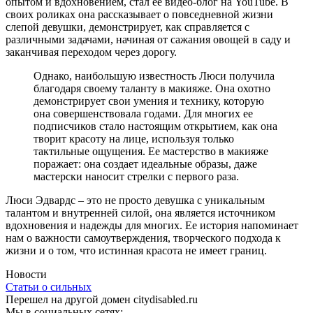
опытом и вдохновением, стал ее видео-блог на YouTube. В
своих роликах она рассказывает о повседневной жизни
слепой девушки, демонстрирует, как справляется с
различными задачами, начиная от сажания овощей в саду и
заканчивая переходом через дорогу.
Однако, наибольшую известность Люси получила
благодаря своему таланту в макияже. Она охотно
демонстрирует свои умения и технику, которую
она совершенствовала годами. Для многих ее
подписчиков стало настоящим открытием, как она
творит красоту на лице, используя только
тактильные ощущения. Ее мастерство в макияже
поражает: она создает идеальные образы, даже
мастерски наносит стрелки с первого раза.
Люси Эдвардс – это не просто девушка с уникальным
талантом и внутренней силой, она является источником
вдохновения и надежды для многих. Ее история напоминает
нам о важности самоутверждения, творческого подхода к
жизни и о том, что истинная красота не имеет границ.
Новости
Статьи о сильных
Перешел на другой домен citydisabled.ru
Мы в социальных сетях: