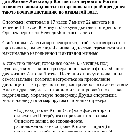
для Жизни» Александр Костин стал первым в России
пловцом с инвалидностью по зрению, который преодолел
такую ночную дистанцию по открытой воде.
Спортсмен стартовал в 17 часов 7 минут 22 августа и в
течение 13 часов 36 минут 57 секунд двигался от крепости
Орешек через всю Неву до Финского залива.
Свой заплыв Александр предпринял, чтобы мотивировать и
вдохновить других людей с инвалидностью стремиться жить
максимально наполненной и активной жизнью.
К событию пловец готовился более 3,5 месяцев под
руководством главного тренера по плаванию фонда «Спорт
для жизни» Антона Лосева. Наставник присутствовал и на
самом заплыве: помогал настроиться на преодоление
дистанции в 17-градусной воде, контролировал самочувствие
Александра, следил за питанием и экипировкой и оказывал
подопечному моральную поддержку. Друзья спортсмена
могли наблюдать за маршрутом с помощью трекера.
«Год назад после KotlinRace (марафон, который
стартует из Петербурга и проходит по волнам
Финского залива до города-порта,
расположенного на острове Котлин — прим.) я
поставил для себя цель увеличить дистанцию. Я