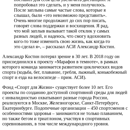
попробовал это сделать, и у меня получилось.
После заплыва самые частые слова, которые я
слышал, были «это невозможно представить».
Очень многие продолжают до сих пор писать,
говорят слова поддержки и восхищения. Я рад,
что мой заплыв вызывает такой отклик у самых
разных людей, и надеюсь, что смогу вдохновить
кого-то тоже изменить свою жизнь, как когда-то
это сделал я», – рассказал АСИ Александр Костин.
Александр Костин потерял зрение в 30 лет. В 2018 году он
присоединился к проекту «Марафон в темноте», в рамках
которого команда занимается развитием циклических видов
спорта (ходьба, бег, плавание, гребля, лыжный, конькобежный
спорт и езда на велосипеде – прим. АСИ).
Фонд «Спорт для Жизни» существует более 10 лет. Его
проекты по созданию доступной спортивной среды для людей
с инвалидностью охватывают разные города России,
реализуются в Москве, Железногорске, Санкт-Петербурге,
Екатеринбурге. Подопечные организации – 450 спортсменов с
особенностями здоровья – занимаются не только плаванием,
но также бегом и триатлоном, участвуя в спортивных
соревнованиях, в том числе международного уровня.