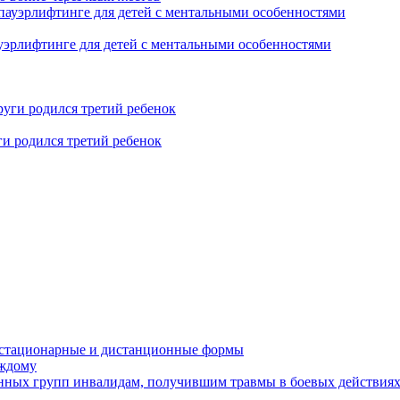
уэрлифтинге для детей с ментальными особенностями
ги родился третий ребенок
устационарные и дистанционные формы
аждому
онных групп инвалидам, получившим травмы в боевых действия