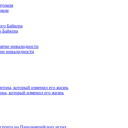
цком
о Байкера
тие инвалидности
она, который изменил его жизнь