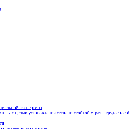
а
циальной экспертизы
тизы с целью установления степени стойкой утраты трудоспособ
ти
-социальной экспертизы