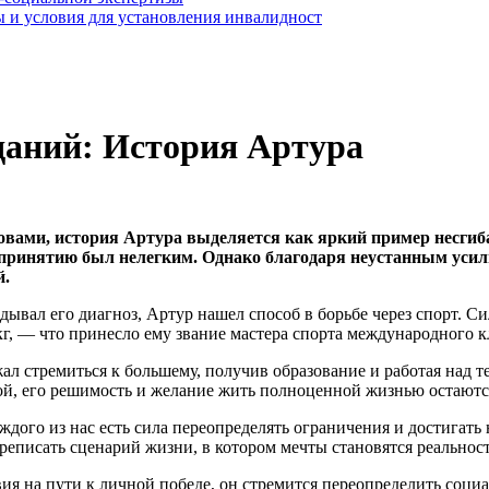
 и условия для установления инвалидност
даний: История Артура
овами, история Артура выделяется как яркий пример несгиба
 принятию был нелегким. Однако благодаря неустанным усил
й.
дывал его диагноз, Артур нашел способ в борьбе через спорт. С
25 кг, — что принесло ему звание мастера спорта международног
ал стремиться к большему, получив образование и работая над т
той, его решимость и желание жить полноценной жизнью остают
каждого из нас есть сила переопределять ограничения и достигат
реписать сценарий жизни, в котором мечты становятся реальнос
ия на пути к личной победе, он стремится переопределить социа