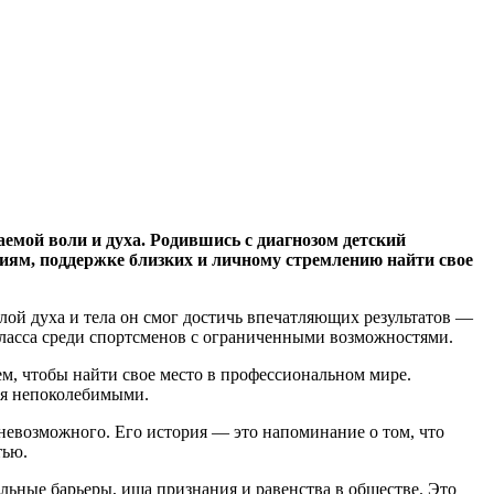
емой воли и духа. Родившись с диагнозом детский
иям, поддержке близких и личному стремлению найти свое
илой духа и тела он смог достичь впечатляющих результатов —
о класса среди спортсменов с ограниченными возможностями.
ем, чтобы найти свое место в профессиональном мире.
ся непоколебимыми.
ь невозможного. Его история — это напоминание о том, что
тью.
льные барьеры, ища признания и равенства в обществе. Это