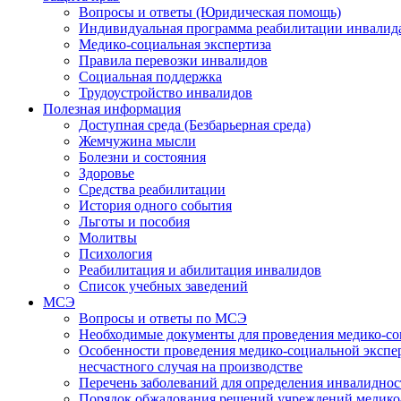
Вопросы и ответы (Юридическая помощь)
Индивидуальная программа реабилитации инвалид
Медико-социальная экспертиза
Правила перевозки инвалидов
Социальная поддержка
Трудоустройство инвалидов
Полезная информация
Доступная среда (Безбарьерная среда)
Жемчужина мысли
Болезни и состояния
Здоровье
Средства реабилитации
История одного события
Льготы и пособия
Молитвы
Психология
Реабилитация и абилитация инвалидов
Список учебных заведений
МСЭ
Вопросы и ответы по МСЭ
Необходимые документы для проведения медико-со
Особенности проведения медико-социальной экспер
несчастного случая на производстве
Перечень заболеваний для определения инвалиднос
Порядок обжалования решений учреждений медико