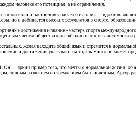
 каждом человеке его потенциал, а не ограничения.
 с силой воли и настойчивостью. Его история — вдохновляющий
еры, но и добивается высоких результатов в спорте, образовани
портивные достижения и звание «мастера спорта международного
оценным членом общества как ещё один шаг к независимости и р
остальных, желая находить общий язык и стремится к нормально
ошение и достижения указывают на то, как много он может пре
 Он — яркий пример того, что мечты о нормальной жизни, об а
дом, личным развитием и стремлением быть полезным, Артур ра