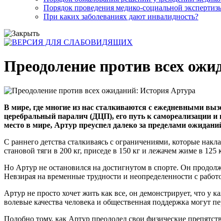
Порядок проведения медико-социальной экспертизы
При каких заболеваниях дают инвалидность?
Преодоление против всех ожи
В мире, где многие из нас сталкиваются с ежедневными выз
церебральный паралич (ДЦП), его путь к самореализации и
место в мире, Артур преуспел далеко за пределами ожидани
С раннего детства сталкиваясь с ограничениями, которые накла
становой тяги в 200 кг, приседе в 150 кг и лежачем жиме в 1
Но Артур не остановился на достигнутом в спорте. Он продолж
Невзирая на временные трудности и неопределенности с рабо
Артур не просто хочет жить как все, он демонстрирует, что у 
волевые качества человека и общественная поддержка могут пе
Подобно тому, как Артур преодолел свои физические препятств