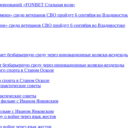
соревнований «FONBET Стальная воля»
ни» среди ветеранов СВО пройдут 6 сентября во Владивостоке
т безбарьерную среду через инновационные коляски-вездеходы
 спорта в Старом Осколе
рактические советы
фильме с Иваном Янковским
о войне через язык жестов