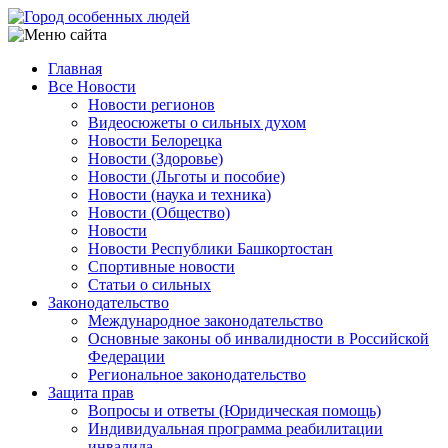
Перейти
к
основному
Главная
содержанию
Все Новости
Main
Новости регионов
navigation
Видеосюжеты о сильных духом
Новости Белорецка
Новости (Здоровье)
Новости (Льготы и пособие)
Новости (наука и техника)
Новости (Общество)
Новости
Новости Республики Башкортостан
Спортивные новости
Статьи о сильных
Законодательство
Международное законодательство
Основные законы об инвалидности в Российской
Федерации
Региональное законодательство
Защита прав
Вопросы и ответы (Юридическая помощь)
Индивидуальная программа реабилитации
инвалида