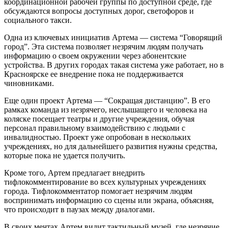
координационной рабочей группы по доступной среде, где
обсуждаются вопросы доступных дорог, светофоров и
социального такси.
Одна из ключевых инициатив Артема — система “Говорящий
город”. Эта система позволяет незрячим людям получать
информацию о своем окружении через абонентские
устройства. В других городах такая система уже работает, но в
Красноярске ее внедрение пока не поддерживается
чиновниками.
Еще один проект Артема — “Сокращая дистанцию”. В его
рамках команда из незрячего, неслышащего и человека на
коляске посещает театры и другие учреждения, обучая
персонал правильному взаимодействию с людьми с
инвалидностью. Проект уже опробован в нескольких
учреждениях, но для дальнейшего развития нужны средства,
которые пока не удается получить.
Кроме того, Артем предлагает внедрить
тифлокомментирование во всех культурных учреждениях
города. Тифлокомментатор помогает незрячим людям
воспринимать информацию со сцены или экрана, объясняя,
что происходит в паузах между диалогами.
В своих мечтах Артем видит тактильный музей, где незрячие