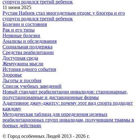
11 июня 2025
Рустам Набиев стал многодетным отцом: у блогера и его
супруги родился третий ребенок
Болезни и состояния
Рак и его типы
Нервные болезни
Анализы и обследования
Социальная поддержка
Средства реабилитации
Доступная среда
Жемчужина мысли
История одного события
Здоровье
Льготы и пособия
Список учебных заведений
Новый стандарт реабилитации инвалидов: стационарные,
полустационарные и дистанционные формы
Адаптивное джиу-джитсу: почему этот вид спорта подходит
каждому
Методическая таблица для определения целевых
реабилитационных групп инвалидам, получившим травмы в
боевых действиях
© Город особенных Людей 2013 - 2026 г.