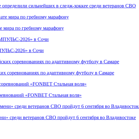
е определили сильнейших в следж-хоккее среди ветеранов СВО
е мира по гребному марафону
ПУЛЬС-2026» в Сочи
ких соревнованиях по адаптивному футболу в Самаре
соревнований «FONBET Стальная воля»
ни» среди ветеранов СВО пройдут 6 сентября во Владивостоке