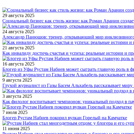
29 августа 2025
Социальный бизнес как стиль жизни: как Роман Аранин создае
24 августа 2025
Александр Панюшов: тренер, открывающий мир инклюзивного
21 августа 2025
Как инвалиду достичь счастья и успеха: реальные истории и п
16 августа 2025
Блогер из Уфы Рустам Набиев может сыграть главную роль в 
9 августа 2025
Глухой журналист из Газы Басем Альхабель рассказывает миру 
3 августа 2025
Как филолог воспитывает чемпионов: уникальный подход в па
7 июля 2025
Блогер Рустам Набиев покорил вулкан Горелый на Камчатке
11 июня 2025
Рустам Набиев стал многодетным отцом: у блогера и его супру