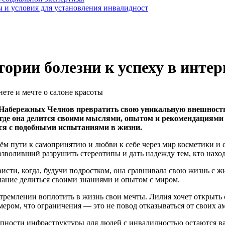
 и условия для установления инвалидност
рии болезни к успеху в интерн
Набережных Челнов превратить свою уникальную внешность
 где она делится своими мыслями, опытом и рекомендациями 
тся с подобными испытаниями в жизни.
ём пути к самопринятию и любви к себе через мир косметики и 
воливший разрушить стереотипы и дать надежду тем, кто наход
исти, когда, будучи подростком, она сравнивала свою жизнь с 
лание делиться своими знаниями и опытом с миром.
 стремлении воплотить в жизнь свои мечты. Лилия хочет открыть
ром, что ограничения — это не повод отказываться от своих а
упности инфраструктуры для людей с инвалидностью остаются в