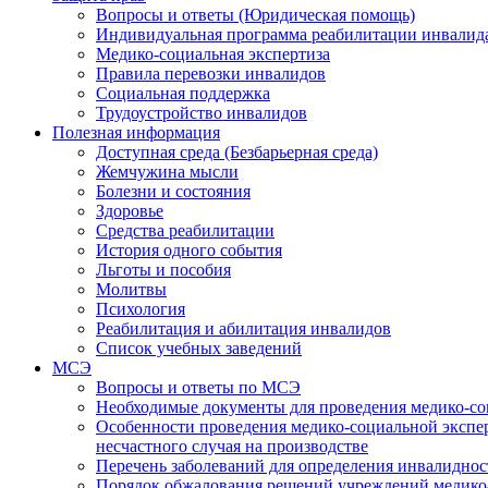
Вопросы и ответы (Юридическая помощь)
Индивидуальная программа реабилитации инвалид
Медико-социальная экспертиза
Правила перевозки инвалидов
Социальная поддержка
Трудоустройство инвалидов
Полезная информация
Доступная среда (Безбарьерная среда)
Жемчужина мысли
Болезни и состояния
Здоровье
Средства реабилитации
История одного события
Льготы и пособия
Молитвы
Психология
Реабилитация и абилитация инвалидов
Список учебных заведений
МСЭ
Вопросы и ответы по МСЭ
Необходимые документы для проведения медико-со
Особенности проведения медико-социальной экспер
несчастного случая на производстве
Перечень заболеваний для определения инвалиднос
Порядок обжалования решений учреждений медико