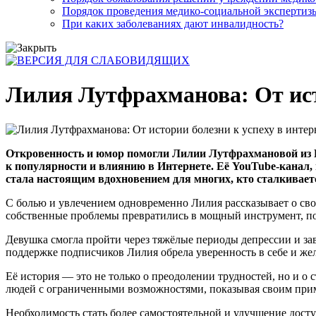
Порядок проведения медико-социальной экспертизы
При каких заболеваниях дают инвалидность?
Лилия Лутфрахманова: От исто
Откровенность и юмор помогли Лилии Лутфрахмановой из 
к популярности и влиянию в Интернете. Её YouTube-канал,
стала настоящим вдохновением для многих, кто сталкивае
С болью и увлечением одновременно Лилия рассказывает о сво
собственные проблемы превратились в мощный инструмент, поз
Девушка смогла пройти через тяжёлые периоды депрессии и зав
поддержке подписчиков Лилия обрела уверенность в себе и же
Её история — это не только о преодолении трудностей, но и о
людей с ограниченными возможностями, показывая своим приме
Необходимость стать более самостоятельной и улучшение дост