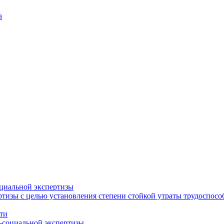
а
циальной экспертизы
тизы с целью установления степени стойкой утраты трудоспособ
ти
-социальной экспертизы