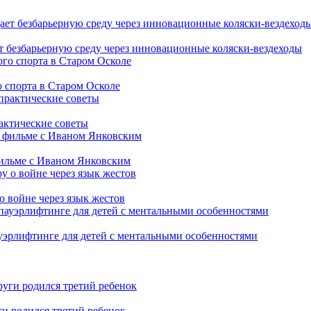
т безбарьерную среду через инновационные коляски-вездеходы
 спорта в Старом Осколе
рактические советы
фильме с Иваном Янковским
о войне через язык жестов
уэрлифтинге для детей с ментальными особенностями
ги родился третий ребенок