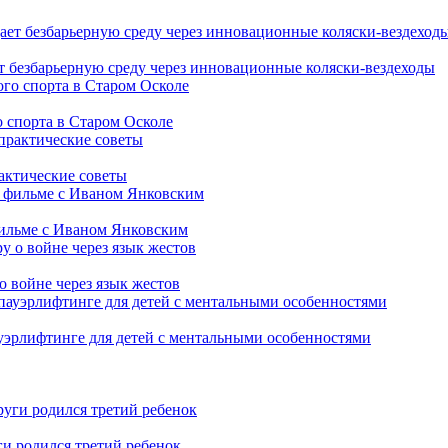
т безбарьерную среду через инновационные коляски-вездеходы
 спорта в Старом Осколе
рактические советы
фильме с Иваном Янковским
о войне через язык жестов
уэрлифтинге для детей с ментальными особенностями
ги родился третий ребенок