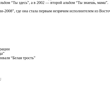
льбом “Ты здесь”, а в 2002 — второй альбом “Ты знаешь, мама”.
и-2008”, где она стала первым незрячим исполнителем из Вост
грации
ца”
иваля “Белая трость”
: