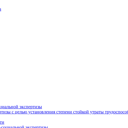
а
циальной экспертизы
тизы с целью установления степени стойкой утраты трудоспособ
ти
-социальной экспертизы