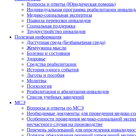
Вопросы и ответы (Юридическая помощь)
Индивидуальная программа реабилитации инвалид
Медико-социальная экспертиза
Правила перевозки инвалидов
Социальная поддержка
Трудоустройство инвалидов
Полезная информация
Доступная среда (Безбарьерная среда)
Жемчужина мысли
Болезни и состояния
Здоровье
Средства реабилитации
История одного события
Льготы и пособия
Молитвы
Психология
Реабилитация и абилитация инвалидов
Список учебных заведений
МСЭ
Вопросы и ответы по МСЭ
Необходимые документы для проведения медико-со
Особенности проведения медико-социальной экспер
несчастного случая на производстве
Перечень заболеваний для определения инвалиднос
Порядок обжалования решений учреждений медико