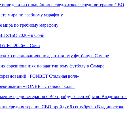
е определили сильнейших в следж-хоккее среди ветеранов СВО
е мира по гребному марафону
ПУЛЬС-2026» в Сочи
ких соревнованиях по адаптивному футболу в Самаре
соревнований «FONBET Стальная воля»
ни» среди ветеранов СВО пройдут 6 сентября во Владивостоке