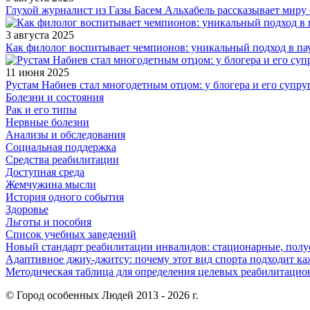
Глухой журналист из Газы Басем Альхабель рассказывает миру 
3 августа 2025
Как филолог воспитывает чемпионов: уникальный подход в па
11 июня 2025
Рустам Набиев стал многодетным отцом: у блогера и его супру
Болезни и состояния
Рак и его типы
Нервные болезни
Анализы и обследования
Социальная поддержка
Средства реабилитации
Доступная среда
Жемчужина мысли
История одного события
Здоровье
Льготы и пособия
Список учебных заведений
Новый стандарт реабилитации инвалидов: стационарные, пол
Адаптивное джиу-джитсу: почему этот вид спорта подходит к
Методическая таблица для определения целевых реабилитаци
© Город особенных Людей 2013 - 2026 г.