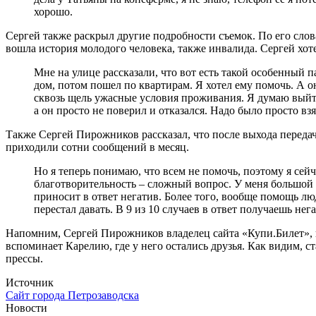
хорошо.
Сергей также раскрыл другие подробности съемок. По его слов
вошла история молодого человека, также инвалида. Сергей хот
Мне на улице рассказали, что вот есть такой особенный п
дом, потом пошел по квартирам. Я хотел ему помочь. А о
сквозь щель ужасные условия проживания. Я думаю выйти
а он просто не поверил и отказался. Надо было просто вз
Также Сергей Пирожников рассказал, что после выхода передач
приходили сотни сообщений в месяц.
Но я теперь понимаю, что всем не помочь, поэтому я сей
благотворительность – сложный вопрос. У меня большой 
приносит в ответ негатив. Более того, вообще помощь людя
перестал давать. В 9 из 10 случаев в ответ получаешь не
Напомним, Сергей Пирожников владелец сайта «Купи.Билет», к
вспоминает Карелию, где у него остались друзья. Как видим, 
прессы.
Источник
Сайт города Петрозаводска
Новости