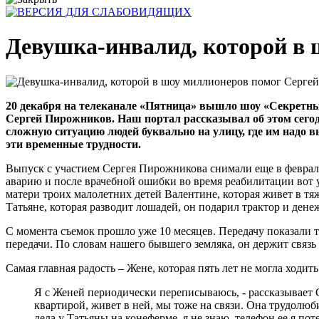
Девушка-инвалид, которой в 
20 декабря на телеканале «Пятница» вышло шоу «Секретны
Сергей Пирожников. Наш портал рассказывал об этом сегод
сложную ситуацию людей буквально на улицу, где им надо 
эти временные трудности.
Выпуск с участием Сергея Пирожникова снимали еще в феврале 
аварию и после врачебной ошибки во время реабилитации вот у
матери троих малолетних детей Валентине, которая живет в тя
Татьяне, которая разводит лошадей, он подарил трактор и дене
С момента съемок прошло уже 10 месяцев. Передачу показали т
передачи. По словам нашего бывшего земляка, он держит связь п
Самая главная радость – Жене, которая пять лет не могла ходит
Я с Женей периодически переписываюсь, - рассказывает 
квартирой, живет в ней, мы тоже на связи. Она трудолюби
дела у Татьяны на конеферме, я не знаю, телефон ее я пот