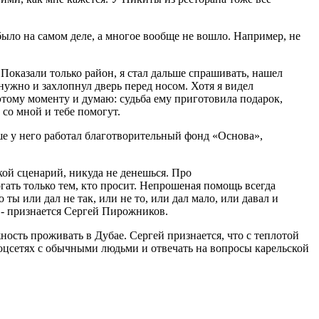
было на самом деле, а многое вообще не вошло. Например, не
 Показали только район, я стал дальше спрашивать, нашел
нужно и захлопнул дверь перед носом. Хотя я видел
этому моменту и думаю: судьба ему приготовила подарок,
и со мной и тебе помогут.
ше у него работал благотворительный фонд «Основа»,
кой сценарий, никуда не денешься. Про
гать только тем, кто просит. Непрошеная помощь всегда
ты или дал не так, или не то, или дал мало, или давал и
ь, - признается Сергей Пирожников.
ость проживать в Дубае. Сергей признается, что с теплотой
соцсетях с обычными людьми и отвечать на вопросы карельской