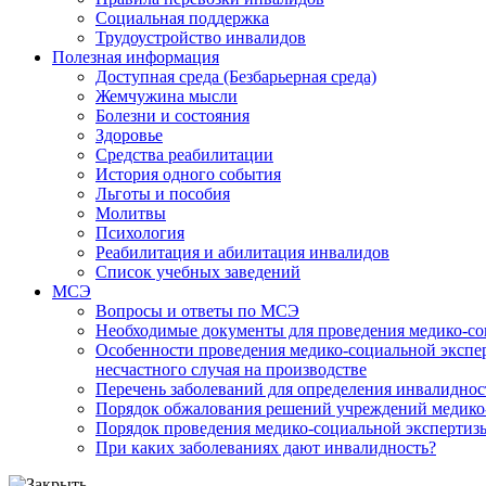
Социальная поддержка
Трудоустройство инвалидов
Полезная информация
Доступная среда (Безбарьерная среда)
Жемчужина мысли
Болезни и состояния
Здоровье
Средства реабилитации
История одного события
Льготы и пособия
Молитвы
Психология
Реабилитация и абилитация инвалидов
Список учебных заведений
МСЭ
Вопросы и ответы по МСЭ
Необходимые документы для проведения медико-со
Особенности проведения медико-социальной экспер
несчастного случая на производстве
Перечень заболеваний для определения инвалиднос
Порядок обжалования решений учреждений медико
Порядок проведения медико-социальной экспертизы
При каких заболеваниях дают инвалидность?