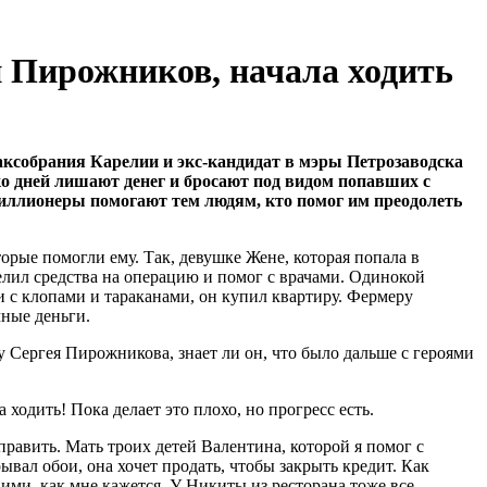
 Пирожников, начала ходить
ксобрания Карелии и экс-кандидат в мэры Петрозаводска
о дней лишают денег и бросают под видом попавших с
миллионеры помогают тем людям, кто помог им преодолеть
орые помогли ему. Так, девушке Жене, которая попала в
елил средства на операцию и помог с врачами. Одинокой
и с клопами и тараканами, он купил квартиру. Фермеру
чные деньги.
 Сергея Пирожникова, знает ли он, что было дальше с героями
 ходить! Пока делает это плохо, но прогресс есть.
равить. Мать троих детей Валентина, которой я помог с
ывал обои, она хочет продать, чтобы закрыть кредит. Как
я ими, как мне кажется. У Никиты из ресторана тоже все