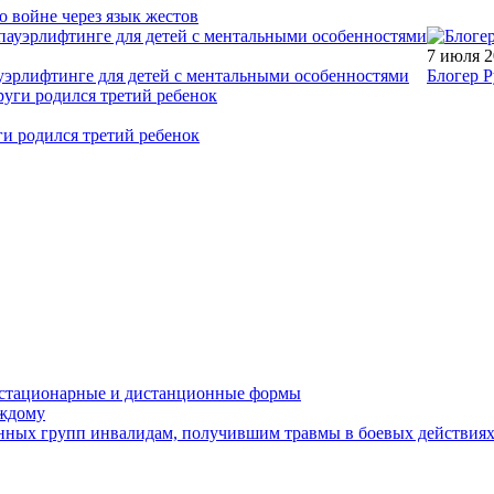
о войне через язык жестов
7 июля 
уэрлифтинге для детей с ментальными особенностями
Блогер Р
ги родился третий ребенок
устационарные и дистанционные формы
аждому
онных групп инвалидам, получившим травмы в боевых действия