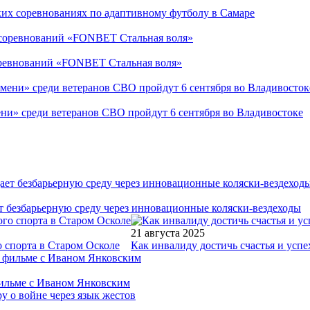
ких соревнованиях по адаптивному футболу в Самаре
соревнований «FONBET Стальная воля»
ни» среди ветеранов СВО пройдут 6 сентября во Владивостоке
т безбарьерную среду через инновационные коляски-вездеходы
21 августа 2025
 спорта в Старом Осколе
Как инвалиду достичь счастья и успе
фильме с Иваном Янковским