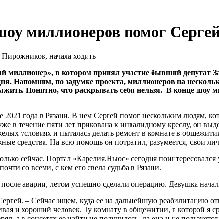
шоу миллионеров помог Сергей
й миллионер», в котором принял участие бывший депутат За
ня. Напомним, по задумке проекта, миллионеров на нескольк
выжить. Понятно, что раскрывать себя нельзя. В конце шоу 
2021 года в Рязани. В нем Сергей помог нескольким людям, кот
же в течение пяти лет прикована к инвалидному креслу, он выд
желых условиях и пыталась делать ремонт в комнате в общежити
жные средства. На всю помощь он потратил, разумеется, свои ли
олько сейчас. Портал «Карелия.Ньюс» сегодня поинтересовался у
очти со всеми, с кем его свела судьба в Рязани.
ь после аварии, летом успешно сделали операцию. Девушка начала
Сергей. – Сейчас ищем, куда ее на дальнейшую реабилитацию отп
вая и хороший человек. Ту комнату в общежитии, в которой я ср
ерял, а в соцсетях ее найти не получилось, да она и не пользуетс