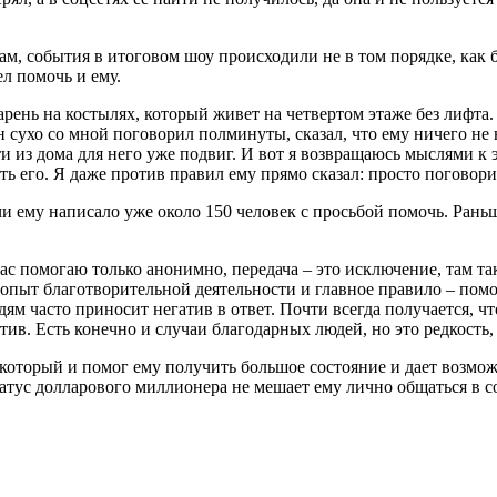
ам, события в итоговом шоу происходили не в том порядке, как 
ел помочь и ему.
арень на костылях, который живет на четвертом этаже без лифта.
н сухо со мной поговорил полминуты, сказал, что ему ничего не 
 из дома для него уже подвиг. И вот я возвращаюсь мыслями к 
ять его. Я даже против правил ему прямо сказал: просто поговор
и ему написало уже около 150 человек с просьбой помочь. Рань
час помогаю только анонимно, передача – это исключение, там та
опыт благотворительной деятельности и главное правило – помо
м часто приносит негатив в ответ. Почти всегда получается, что 
гатив. Есть конечно и случаи благодарных людей, но это редкост
оторый и помог ему получить большое состояние и дает возможн
статус долларового миллионера не мешает ему лично общаться в 