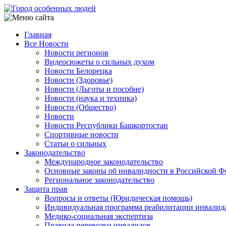
Перейти
к
основному
Главная
содержанию
Все Новости
Main
Новости регионов
navigation
Видеосюжеты о сильных духом
Новости Белорецка
Новости (Здоровье)
Новости (Льготы и пособие)
Новости (наука и техника)
Новости (Общество)
Новости
Новости Республики Башкортостан
Спортивные новости
Статьи о сильных
Законодательство
Международное законодательство
Основные законы об инвалидности в Российской Ф
Региональное законодательство
Защита прав
Вопросы и ответы (Юридическая помощь)
Индивидуальная программа реабилитации инвалид
Медико-социальная экспертиза
Правила перевозки инвалидов