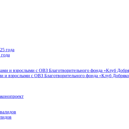
 года
ми и взрослыми с ОВЗ Благотворительного фонда «Клуб Добряк
аконопроект
алидов