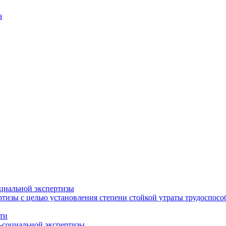
а
циальной экспертизы
тизы с целью установления степени стойкой утраты трудоспособ
ти
-социальной экспертизы