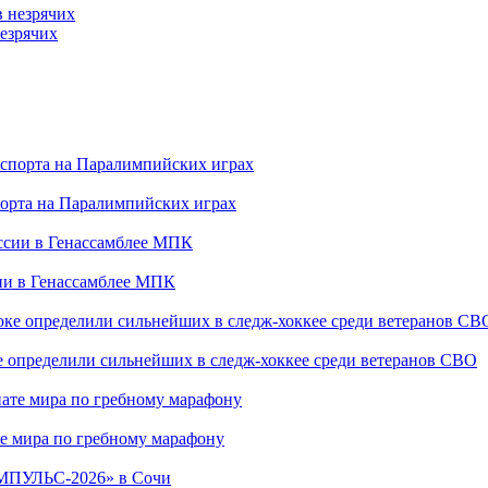
езрячих
порта на Паралимпийских играх
сии в Генассамблее МПК
е определили сильнейших в следж-хоккее среди ветеранов СВО
е мира по гребному марафону