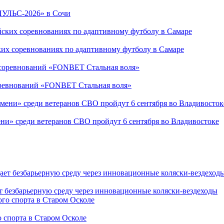
ПУЛЬС-2026» в Сочи
ких соревнованиях по адаптивному футболу в Самаре
соревнований «FONBET Стальная воля»
ни» среди ветеранов СВО пройдут 6 сентября во Владивостоке
т безбарьерную среду через инновационные коляски-вездеходы
 спорта в Старом Осколе