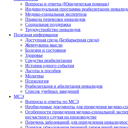
Вопросы и ответы (Юридическая помощь)
Индивидуальная программа реабилитации инвалид
Медико-социальная экспертиза
Правила перевозки инвалидов
Социальная поддержка
Трудоустройство инвалидов
Полезная информация
Доступная среда (Безбарьерная среда)
Жемчужина мысли
Болезни и состояния
Здоровье
Средства реабилитации
История одного события
Льготы и пособия
Молитвы
Психология
Реабилитация и абилитация инвалидов
Список учебных заведений
МСЭ
Вопросы и ответы по МСЭ
Необходимые документы для проведения медико-со
Особенности проведения медико-социальной экспер
несчастного случая на производстве
Перечень заболеваний для определения инвалиднос
Порядок обжалования решений учреждений медико