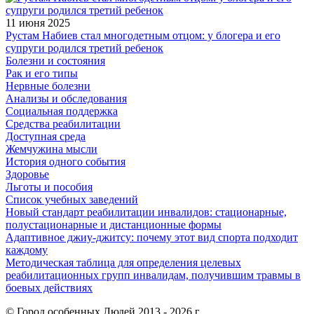
11 июня 2025
Рустам Набиев стал многодетным отцом: у блогера и его
супруги родился третий ребенок
Болезни и состояния
Рак и его типы
Нервные болезни
Анализы и обследования
Социальная поддержка
Средства реабилитации
Доступная среда
Жемчужина мысли
История одного события
Здоровье
Льготы и пособия
Список учебных заведений
Новый стандарт реабилитации инвалидов: стационарные,
полустационарные и дистанционные формы
Адаптивное джиу-джитсу: почему этот вид спорта подходит
каждому
Методическая таблица для определения целевых
реабилитационных групп инвалидам, получившим травмы в
боевых действиях
© Город особенных Людей 2013 - 2026 г.