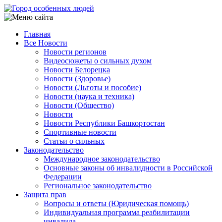
Перейти
к
основному
Главная
содержанию
Все Новости
Main
Новости регионов
navigation
Видеосюжеты о сильных духом
Новости Белорецка
Новости (Здоровье)
Новости (Льготы и пособие)
Новости (наука и техника)
Новости (Общество)
Новости
Новости Республики Башкортостан
Спортивные новости
Статьи о сильных
Законодательство
Международное законодательство
Основные законы об инвалидности в Российской
Федерации
Региональное законодательство
Защита прав
Вопросы и ответы (Юридическая помощь)
Индивидуальная программа реабилитации
инвалида