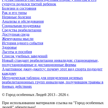
супруги родился третий ребенок
Болезни и состояния
Рак и его типы
Нервные болезни
Анализы и обследования
Социальная поддержка
Средства реабилитации
Доступная среда
Жемчужина мысли
История одного события
Здоровье
Льготы и пособия
Список учебных заведений
Новый стандарт реабилитации инвалидов: стационарные,
полустационарные и дистанционные формы
Адаптивное джиу-джитсу: почему этот вид спорта подходит
каждому
Методическая таблица для определения целевых
реабилитационных групп инвалидам, получившим травмы в
боевых действиях
© Город особенных Людей 2013 - 2026 г.
При использовании материалов ссылка на "Город особенных
людей" обязательна!