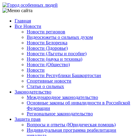
Перейти
к
основному
Главная
содержанию
Все Новости
Main
Новости регионов
navigation
Видеосюжеты о сильных духом
Новости Белорецка
Новости (Здоровье)
Новости (Льготы и пособие)
Новости (наука и техника)
Новости (Общество)
Новости
Новости Республики Башкортостан
Спортивные новости
Статьи о сильных
Законодательство
Международное законодательство
Основные законы об инвалидности в Российской
Федерации
Региональное законодательство
Защита прав
Вопросы и ответы (Юридическая помощь)
Индивидуальная программа реабилитации
инвалида