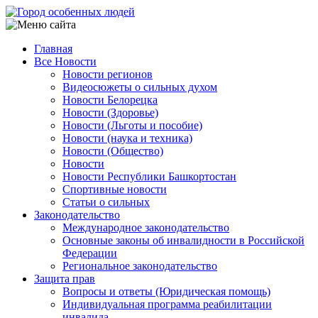
Перейти
к
основному
Главная
содержанию
Все Новости
Main
Новости регионов
navigation
Видеосюжеты о сильных духом
Новости Белорецка
Новости (Здоровье)
Новости (Льготы и пособие)
Новости (наука и техника)
Новости (Общество)
Новости
Новости Республики Башкортостан
Спортивные новости
Статьи о сильных
Законодательство
Международное законодательство
Основные законы об инвалидности в Российской
Федерации
Региональное законодательство
Защита прав
Вопросы и ответы (Юридическая помощь)
Индивидуальная программа реабилитации
инвалида