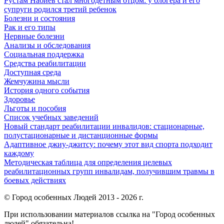
Рустам Набиев стал многодетным отцом: у блогера и его
супруги родился третий ребенок
Болезни и состояния
Рак и его типы
Нервные болезни
Анализы и обследования
Социальная поддержка
Средства реабилитации
Доступная среда
Жемчужина мысли
История одного события
Здоровье
Льготы и пособия
Список учебных заведений
Новый стандарт реабилитации инвалидов: стационарные,
полустационарные и дистанционные формы
Адаптивное джиу-джитсу: почему этот вид спорта подходит
каждому
Методическая таблица для определения целевых
реабилитационных групп инвалидам, получившим травмы в
боевых действиях
© Город особенных Людей 2013 - 2026 г.
При использовании материалов ссылка на "Город особенных
людей" обязательна!