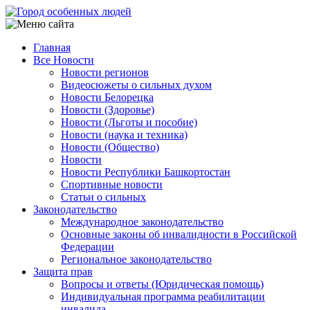
Перейти
к
основному
Главная
содержанию
Все Новости
Main
Новости регионов
navigation
Видеосюжеты о сильных духом
Новости Белорецка
Новости (Здоровье)
Новости (Льготы и пособие)
Новости (наука и техника)
Новости (Общество)
Новости
Новости Республики Башкортостан
Спортивные новости
Статьи о сильных
Законодательство
Международное законодательство
Основные законы об инвалидности в Российской
Федерации
Региональное законодательство
Защита прав
Вопросы и ответы (Юридическая помощь)
Индивидуальная программа реабилитации
инвалида