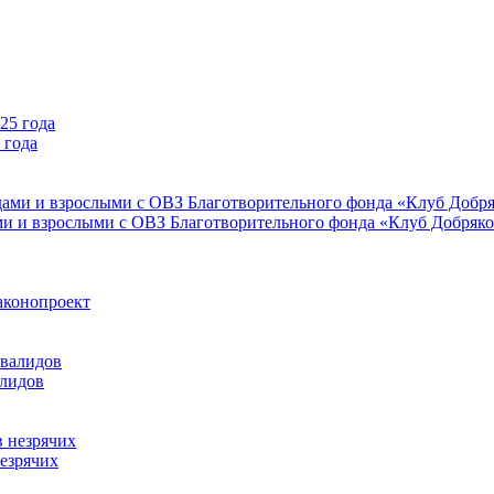
 года
ми и взрослыми с ОВЗ Благотворительного фонда «Клуб Добряк
аконопроект
алидов
езрячих