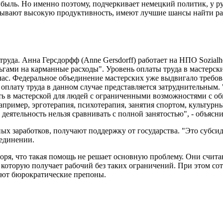
ибыль. Но именно поэтому, подчеркивает немецкий политик, у р
азывают высокую продуктивность, имеют лучшие шансы найти раб
труда. Анна Герсдорфф (Anne Gersdorff) работает на НПО Sozia
ьгами на карманные расходы". Уровень оплаты труда в мастерски
час. Федеральное объединение мастерских уже выдвигало требов
 оплату труда в данном случае представляется затруднительным.
ость в мастерской для людей с ограниченными возможностями с 
например, эрготерапия, психотерапия, занятия спортом, культур
 деятельность нельзя сравнивать с полной занятостью", - объясн
х заработков, получают поддержку от государства. "Это субсид
ъединении.
оря, что такая помощь не решает основную проблему. Они счит
 которую получает рабочий без таких ограничений. При этом со
стают бюрократические препоны.