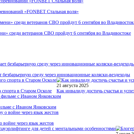
соревнований «FONBET Стальная воля»
ни» среди ветеранов СВО пройдут 6 сентября во Владивостоке
т безбарьерную среду через инновационные коляски-вездеходы
21 августа 2025
 спорта в Старом Осколе
Как инвалиду достичь счастья и успе
фильме с Иваном Янковским
о войне через язык жестов
7 июля 