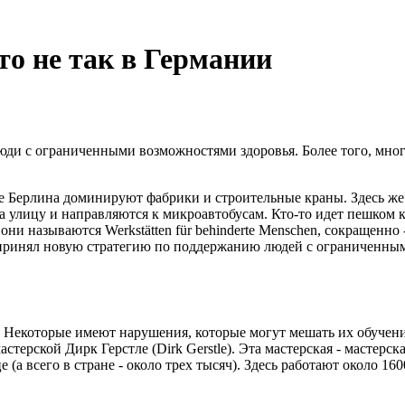
то не так в Германии
люди с ограниченными возможностями здоровья. Более того, мн
 Берлина доминируют фабрики и строительные краны. Здесь же с
а улицу и направляются к микроавтобусам. Кто-то идет пешком к
и называются Werkstätten für behinderte Menschen, сокращенно
 принял новую стратегию по поддержанию людей с ограниченным
Некоторые имеют нарушения, которые могут мешать их обучению
терской Дирк Герстле (Dirk Gerstle). Эта мастерская - мастерска
 (а всего в стране - около трех тысяч). Здесь работают около 1