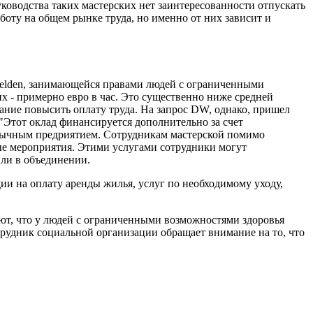
уководства таких мастерских нет заинтересованности отпускать
оту на общем рынке труда, но именно от них зависит и
lhelden, занимающейся правами людей с ограниченными
х - примерно евро в час. Это существенно ниже средней
ание повысить оплату труда. На запрос DW, однако, пришел
 "Этот оклад финансируется дополнительно за счет
обычным предриятием. Сотрудникам мастерской помимо
ные мероприятия. Этими услугами сотрудники могут
или в объединении.
ии на оплату аренды жилья, услуг по необходимому уходу,
ают, что у людей с ограниченными возможностями здоровья
трудник социальной организации обращает внимание на то, что