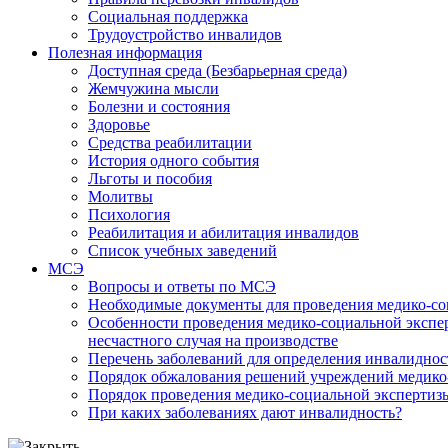
Социальная поддержка
Трудоустройство инвалидов
Полезная информация
Доступная среда (Безбарьерная среда)
Жемчужина мысли
Болезни и состояния
Здоровье
Средства реабилитации
История одного события
Льготы и пособия
Молитвы
Психология
Реабилитация и абилитация инвалидов
Список учебных заведений
МСЭ
Вопросы и ответы по МСЭ
Необходимые документы для проведения медико-со
Особенности проведения медико-социальной экспер
несчастного случая на производстве
Перечень заболеваний для определения инвалиднос
Порядок обжалования решений учреждений медико
Порядок проведения медико-социальной экспертизы
При каких заболеваниях дают инвалидность?