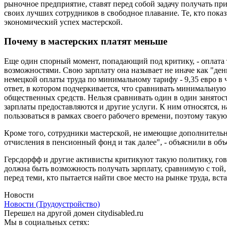
рыночное предприятие, ставят перед собой задачу получать пр
своих лучших сотрудников в свободное плавание. Те, кто пок
экономический успех мастерской.
Почему в мастерских платят меньше
Еще один спорный момент, попадающий под критику, - оплата 
возможностями. Свою зарплату она называет не иначе как "ден
немецкой оплаты труда по минимальному тарифу - 9,35 евро в 
ответ, в котором подчеркивается, что сравнивать минимальную
общественных средств. Нельзя сравнивать один в один занят
зарплаты предоставляются и другие услуги. К ним относятся, 
пользоваться в рамках своего рабочего времени, поэтому такую
Кроме того, сотрудники мастерской, не имеющие дополнительны
отчисления в пенсионный фонд и так далее", - объяснили в об
Герсдорфф и другие активисты критикуют такую политику, гов
должна быть возможность получать зарплату, сравнимую с той,
перед теми, кто пытается найти свое место на рынке труда, в
Новости
Новости (Трудоустройство)
Перешел на другой домен citydisabled.ru
Мы в социальных сетях: