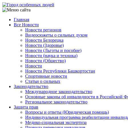
Перейти
к
основному
Главная
содержанию
Все Новости
Main
Новости регионов
navigation
Видеосюжеты о сильных духом
Новости Белорецка
Новости (Здоровье)
Новости (Льготы и пособие)
Новости (наука и техника)
Новости (Общество)
Новости
Новости Республики Башкортостан
Спортивные новости
Статьи о сильных
Законодательство
Международное законодательство
Основные законы об инвалидности в Российской Ф
Региональное законодательство
Защита прав
Вопросы и ответы (Юридическая помощь)
Индивидуальная программа реабилитации инвалид
Медико-социальная экспертиза
Правила перевозки инвалидов