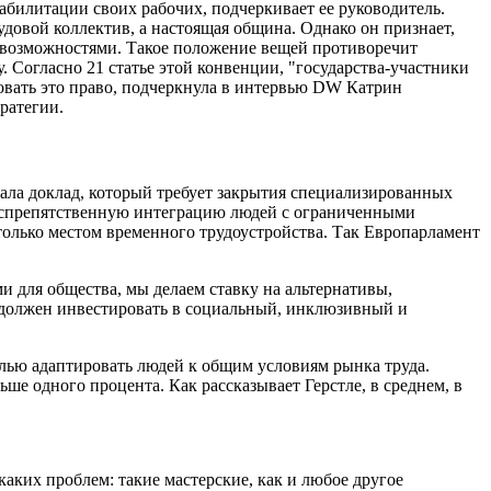
еабилитации своих рабочих, подчеркивает ее руководитель.
рудовой коллектив, а настоящая община. Однако он признает,
и возможностями. Такое положение вещей противоречит
Согласно 21 статье этой конвенции, "государства-участники
зовать это право, подчеркнула в интервью DW Катрин
ратегии.
ла доклад, который требует закрытия специализированных
 беспрепятственную интеграцию людей с ограниченными
только местом временного трудоустройства. Так Европарламент
 для общества, мы делаем ставку на альтернативы,
С должен инвестировать в социальный, инклюзивный и
елью адаптировать людей к общим условиям рынка труда.
ше одного процента. Как рассказывает Герстле, в среднем, в
аких проблем: такие мастерские, как и любое другое