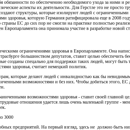
ебя обязанности по обеспечению необходимого ухода за ними и р
изические аспекты их деятельности. Для Герстле это не просто т
и создают структуры, которые изолируют людей с ограниченным
 здоровья, которую Германия ратифицировала еще в 2008 году. 
о страны ЕС до сих пор не смогли на практике полностью реали
лен Европарламента она принимала участие в разработке новой ст
ческими ограничениями здоровья в Европарламенте. Она написа
 Страсбурге большинством депутатов, ставит целью обеспечить
рые созданы спецально для поддержки таких людей, могут быть 
тями здоровья, считает немецкий политик.
урам, которые делают людей с инвалидностью как бы невидимыми
аниченными возможностями и без них. Чтобы добиться этого, Е
ен.
раниченными возможностями здоровья - ставит своей главной ц
трудовые отношения удается лишь очень маленькой группе - мень
ек.
ло 3000
бных предприятий. На первый взгляд, здесь не должно быть ник