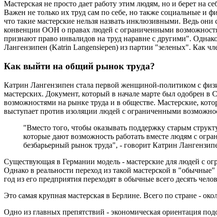
Мастерская не просто дает работу этим людям, но и берет на с
Важен не только их труд сам по себе, но также социальные и ф
что такие мастерские нельзя назвать инклюзивными. Ведь он
конвенции ООН о правах людей с ограниченными возможностями
признают право инвалидов на труд наравне с другими". Однак
Лангензипен (Katrin Langensiepen) из партии "зеленых". Как ч
Как выйти на общий рынок труда?
Катрин Лангензипен стала первой женщиной-политиком с физи
мастерских. Документ, который в начале марте был одобрен в
возможностями на рынке труда и в обществе. Мастерские, кото
выступает против изоляции людей с ограниченными возможнос
"Вместо того, чтобы оказывать поддержку старым структ
которые дают возможность работать вместе людям с огр
безбарьерный рынок труда", - говорит Катрин Лангензип
Существующая в Германии модель - мастерские для людей с ог
Однако в реальности переход из такой мастерской в "обычные" 
год из его предприятия переходят в обычные всего десять челов
Это самая крупная мастерская в Берлине. Всего по стране - око
Одно из главных препятствий - экономическая ориентация подо