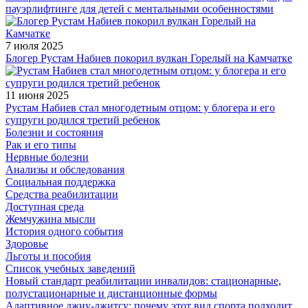
пауэрлифтинге для детей с ментальными особенностями
7 июля 2025
Блогер Рустам Набиев покорил вулкан Горелый на Камчатке
11 июня 2025
Рустам Набиев стал многодетным отцом: у блогера и его
супруги родился третий ребенок
Болезни и состояния
Рак и его типы
Нервные болезни
Анализы и обследования
Социальная поддержка
Средства реабилитации
Доступная среда
Жемчужина мысли
История одного события
Здоровье
Льготы и пособия
Список учебных заведений
Новый стандарт реабилитации инвалидов: стационарные,
полустационарные и дистанционные формы
Адаптивное джиу-джитсу: почему этот вид спорта подходит