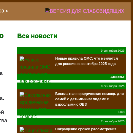
СЭ
о
Все новости
9 сентября 2025
Новые правила ОМС: что меняется
для россиян с сентября 2025 года
а
Здоровье
8 сентября 2025
Бесплатная юридическая помощь для
а.
семей с детьми-инвалидами и
взрослыми с ОВЗ
Благотворительного фонда «Клуб
ой
НКО
Добряков»
тва
7 сентября 2025
Сокращение сроков рассмотрения