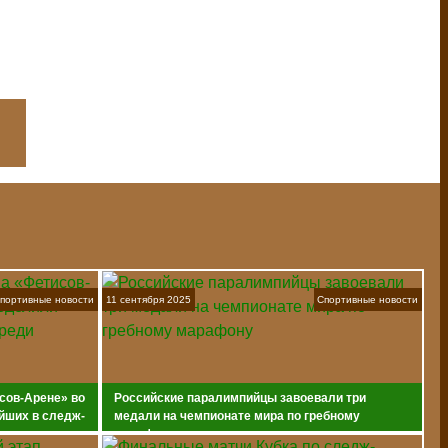
портивные новости
11 сентября 2025
Спортивные новости
сов-Арене» во
Российские паралимпийцы завоевали три
йших в следж-
медали на чемпионате мира по гребному
марафону