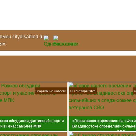
мен citydisabled.ru
тях:
Спортивные новости
11 сентября 2025
С
жков обсудили адаптивный спорт и
«Герои нашего времени»: на «Фети
ии в Генассамблее МПК
Владивостоке определили сильне
хоккее среди ветеранов СВО