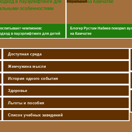
воспитывает чемпионов:
Блогер Рустам Набиев покорил ву
одход в пауэрлифтинге для детей
на Камчатке
и особенностями
Доступная среда
Жемчужина мысли
История одного события
Здоровье
Льготы и пособия
Список учебных заведений