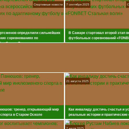
Спортивные новости
7 сентября 2025
С
ортсменов определили сильнейших
В Самаре стартовал второй этап 
ких соревнованиях по
футбольных соревнований «FONB
футболу в Самаре
воля»
21 августа 2025
нюшов: тренер, открывающий мир
Как инвалиду достичь счастья и у
 спорта в Старом Осколе
реальные истории и практические
7 июля 2025