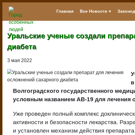
Перейти
к
Главная
Все Новости
Законод
Main
основному
navigation
содержанию
Уральские ученые создали препар
диабета
3 мая 2022
У
в
Волгоградского государственного медици
условным названием АВ-19 для лечения 
Уже проведен полный комплекс доклиничес
активности и безопасности лекарства. Разр
и установлен механизм действия препарата