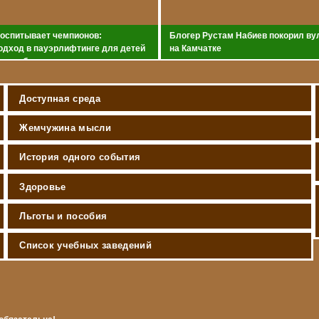
воспитывает чемпионов:
Блогер Рустам Набиев покорил ву
одход в пауэрлифтинге для детей
на Камчатке
и особенностями
Доступная среда
Жемчужина мысли
История одного события
Здоровье
Льготы и пособия
Список учебных заведений