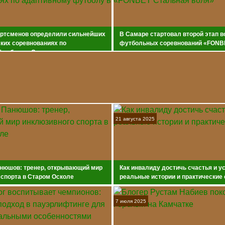
ортсменов определили сильнейших
В Самаре стартовал второй этап 
ких соревнованиях по
футбольных соревнований «FONB
футболу в Самаре
воля»
21 августа 2025
нюшов: тренер, открывающий мир
Как инвалиду достичь счастья и у
 спорта в Старом Осколе
реальные истории и практические
7 июля 2025