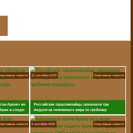
портивные новости
11 сентября 2025
Спортивные новости
сов-Арене» во
Российские паралимпийцы завоевали три
йших в следж-
медали на чемпионате мира по гребному
марафону
портивные новости
5 сентября 2025
Спортивные новости