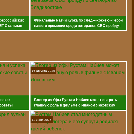
всероссийских
Финальные матчи Кубка по следж-хоккею «Герои
ET Стальная
нашего времени» среди ветеранов СВО пройдут
6 сентября во Владивостоке
16 августа 2025
спеха:
Блогер из Уфы Рустам Набиев может сыграть
 советы
главную роль в фильме с Иваном Янковским
11 июня 2025