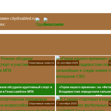
мен citydisabled.ru
тях:
Спортивные новости
11 сентября 2025
С
жков обсудили адаптивный спорт и
«Герои нашего времени»: на «Фети
ии в Генассамблее МПК
Владивостоке определили сильне
хоккее среди ветеранов СВО
Спортивные новости
7 сентября 2025
С