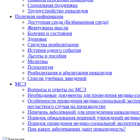
Социальная поддержка
Трудоустройство инвалидов
Полезная информация
Доступная среда (Безбарьерная среда)
Жемчужина мысли
Болезни и состояния
Здоровье
Средства реабилитации
История одного события
Льготы и пособия
Молитвы
Психология
Реабилитация и абилитация инвалидов
Список учебных заведений
МСЭ
Вопросы и ответы по МСЭ
Необходимые документы для проведения медико-со
Особенности проведения медико-социальной экспер
несчастного случая на производстве
Перечень заболеваний для определения инвалиднос
Порядок обжалования решений учреждений медико
Порядок проведения медико-социальной экспертизы
При каких заболеваниях дают инвалидность?