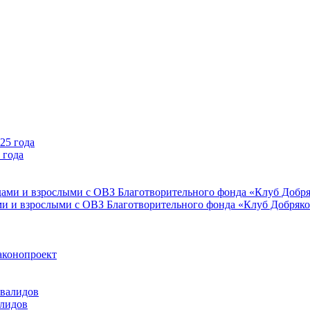
 года
ми и взрослыми с ОВЗ Благотворительного фонда «Клуб Добряк
аконопроект
алидов