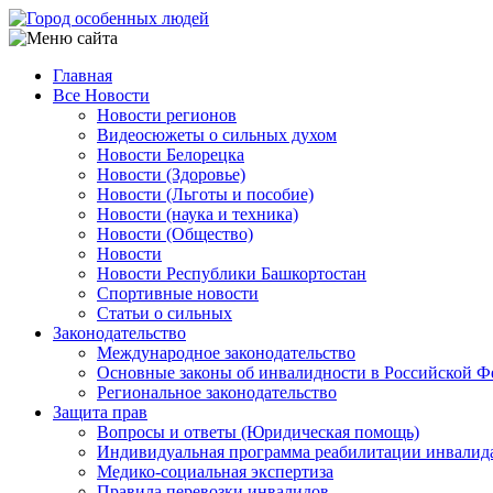
Перейти
к
основному
Главная
содержанию
Все Новости
Main
Новости регионов
navigation
Видеосюжеты о сильных духом
Новости Белорецка
Новости (Здоровье)
Новости (Льготы и пособие)
Новости (наука и техника)
Новости (Общество)
Новости
Новости Республики Башкортостан
Спортивные новости
Статьи о сильных
Законодательство
Международное законодательство
Основные законы об инвалидности в Российской Ф
Региональное законодательство
Защита прав
Вопросы и ответы (Юридическая помощь)
Индивидуальная программа реабилитации инвалид
Медико-социальная экспертиза
Правила перевозки инвалидов