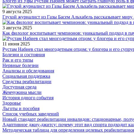
Блогер из Уфы Рустам Набиев может сыграть главную роль в 
9 августа 2025
Глухой журналист из Газы Басем Альхабель рассказывает миру 
3 августа 2025
Как филолог воспитывает чемпионов: уникальный подход в па
11 июня 2025
Рустам Набиев стал многодетным отцом: у блогера и его супру
Болезни и состояния
Рак и его типы
Нервные болезни
Анализы и обследования
Социальная поддержка
Средства реабилитации
Доступная среда
Жемчужина мысли
История одного события
Здоровье
Льготы и пособия
Список учебных заведений
Новый стандарт реабилитации инвалидов: стационарные, пол
Адаптивное джиу-джитсу: почему этот вид спорта подходит к
Методическая таблица для определения целевых реабилитаци