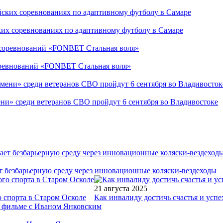
ких соревнованиях по адаптивному футболу в Самаре
соревнований «FONBET Стальная воля»
ни» среди ветеранов СВО пройдут 6 сентября во Владивостоке
т безбарьерную среду через инновационные коляски-вездеходы
21 августа 2025
 спорта в Старом Осколе
Как инвалиду достичь счастья и успе