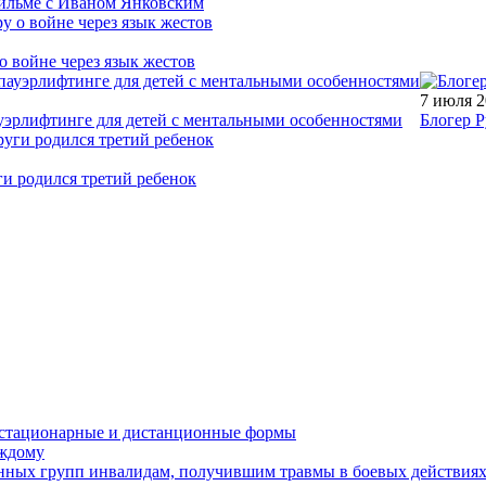
фильме с Иваном Янковским
о войне через язык жестов
7 июля 
уэрлифтинге для детей с ментальными особенностями
Блогер Р
ги родился третий ребенок
устационарные и дистанционные формы
аждому
онных групп инвалидам, получившим травмы в боевых действия