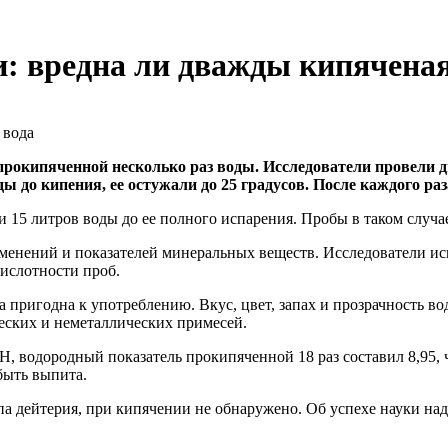
: вредна ли дважды кипяченая
прокипяченной несколько раз воды. Исследователи провели д
ды до кипения, ее остужали до 25 градусов. После каждого ра
15 литров воды до ее полного испарения. Пробы в таком случае
енений и показателей минеральных веществ. Исследователи иска
кислотности проб.
а пригодна к употреблению. Вкус, цвет, запах и прозрачность во
еских и неметаллических примесей.
H, водородный показатель прокипяченной 18 раз составил 8,95,
быть выпита.
па дейтерия, при кипячении не обнаружено. Об успехе науки н