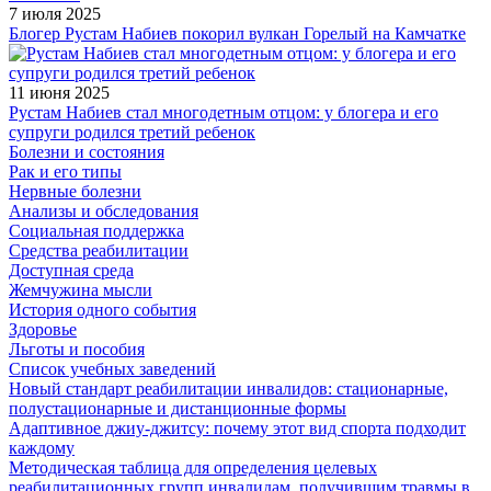
7 июля 2025
Блогер Рустам Набиев покорил вулкан Горелый на Камчатке
11 июня 2025
Рустам Набиев стал многодетным отцом: у блогера и его
супруги родился третий ребенок
Болезни и состояния
Рак и его типы
Нервные болезни
Анализы и обследования
Социальная поддержка
Средства реабилитации
Доступная среда
Жемчужина мысли
История одного события
Здоровье
Льготы и пособия
Список учебных заведений
Новый стандарт реабилитации инвалидов: стационарные,
полустационарные и дистанционные формы
Адаптивное джиу-джитсу: почему этот вид спорта подходит
каждому
Методическая таблица для определения целевых
реабилитационных групп инвалидам, получившим травмы в