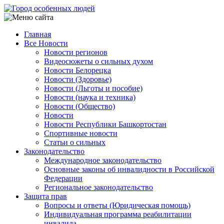
Перейти
к
основному
Главная
содержанию
Все Новости
Main
Новости регионов
navigation
Видеосюжеты о сильных духом
Новости Белорецка
Новости (Здоровье)
Новости (Льготы и пособие)
Новости (наука и техника)
Новости (Общество)
Новости
Новости Республики Башкортостан
Спортивные новости
Статьи о сильных
Законодательство
Международное законодательство
Основные законы об инвалидности в Российской
Федерации
Региональное законодательство
Защита прав
Вопросы и ответы (Юридическая помощь)
Индивидуальная программа реабилитации
инвалида