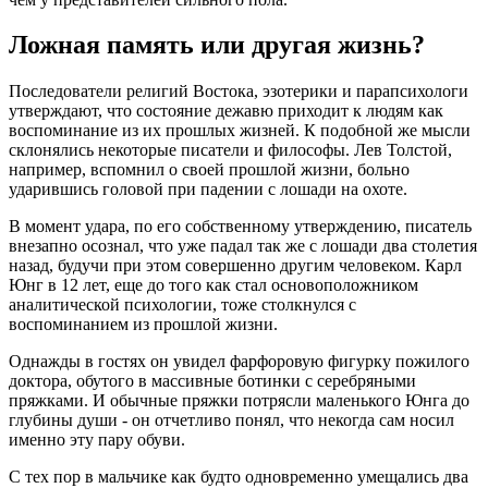
Ложная память или другая жизнь?
Последователи религий Востока, эзотерики и парапсихологи
утверждают, что состояние дежавю приходит к людям как
воспоминание из их прошлых жизней. К подобной же мысли
склонялись некоторые писатели и философы. Лев Толстой,
например, вспомнил о своей прошлой жизни, больно
ударившись головой при падении с лошади на охоте.
В момент удара, по его собственному утверждению, писатель
внезапно осознал, что уже падал так же с лошади два столетия
назад, будучи при этом совершенно другим человеком. Карл
Юнг в 12 лет, еще до того как стал основоположником
аналитической психологии, тоже столкнулся с
воспоминанием из прошлой жизни.
Однажды в гостях он увидел фарфоровую фигурку пожилого
доктора, обутого в массивные ботинки с серебряными
пряжками. И обычные пряжки потрясли маленького Юнга до
глубины души - он отчетливо понял, что некогда сам носил
именно эту пару обуви.
С тех пор в мальчике как будто одновременно умещались два