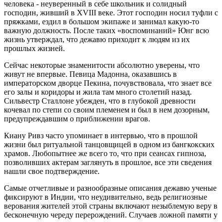
человека - неуверенный в себе школьник и солидный
господин, живший в XVIII веке. Этот господин носил туфли с
пряжками, ездил в большом экипаже и занимал какую-то
важную должность. После таких «воспоминаний» Юнг всю
жизнь утверждал, что дежавю приходит к людям из их
прошлых жизней.
Сейчас некоторые знаменитости абсолютно уверены, что
живут не впервые. Певица Мадонна, оказавшись в
императорском дворце Пекина, почувствовала, что знает все
его залы и коридоры и жила там много столетий назад.
Сильвестр Сталлоне убежден, что в глубокой древности
кочевал по степи со своим племенем и был в нем дозорным,
предупреждавшим о приближении врагов.
Киану Ривз часто упоминает в интервью, что в прошлой
жизни был ритуальной танцовщицей в одном из бангкокских
храмов. Любопытнее же всего то, что при сеансах гипноза,
позволивших актерам заглянуть в прошлое, все эти сведения
нашли свое подтверждение.
Самые отчетливые и разнообразные описания дежавю ученые
фиксируют в Индии, что неудивительно, ведь религиозные
верования жителей этой страны включают незыблемую веру в
бесконечную череду перерождений. Случаев ложной памяти у