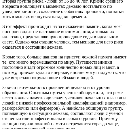
Вторая группа риска - люди от 35 до 40 лет. Кризис среднего
возраста воплощает в моментах дежавю ностальгию по
ушедшей юности, сожаление о событиях прошлого, попытки
хоть в мыслях вернуться назад во времени.
Этот эффект происходит из-за искажения памяти, когда мозг
воспроизводит не настоящие воспоминания, а только их
иллюзию, представляющую прошедшие годы в идеальном
свете. Однако чем старше человек, тем меньше для него риск
оказаться в состоянии дежавю.
Кроме того, больше шансов на приступ ложной памяти имеют
те, кто много перемещается по миру. Путешественники
постоянно видят огромное количество новых лиц и мест, а
потому, приехав куда-то впервые, вполне могут подумать, что
уже встречали окружающие пейзажи и людей.
Зависит возможность проявлений дежавю и от уровня
образования. Опытным путем ученые обнаружили, что реже
всего ложная память одолевает учеников начальных классов и
людей с низкой профессиональной квалификацией (например,
разнорабочих или фермеров). А наиболее обширную группу,
попадавшую в ситуацию дежавю, составляют люди с ученой
степенью или профессионалы высокого уровня. Причем у
женщин случаи ложной памяти встречаются гораздо чаще,
чем у представителей сильного пола.