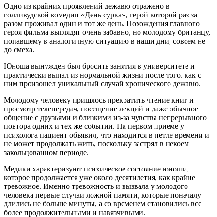
Одно из крайних проявлений дежавю отражено в
голливудской комедии «День сурка», герой которой раз за
разом проживал один и тот же день. Похождения главного
героя фильма выглядят очень забавно, но молодому британцу,
попавшему в аналогичную ситуацию в наши дни, совсем не
до смеха.
Юноша вынужден был бросить занятия в университете и
практически выпал из нормальной жизни после того, как с
ним произошел уникальный случай хронического дежавю.
Молодому человеку пришлось прекратить чтение книг и
просмотр телепередач, посещение лекций и даже обычное
общение с друзьями и близкими из-за чувства непрерывного
повтора одних и тех же событий. На первом приеме у
психолога пациент объявил, что находится в петле времени и
не может продолжать жить, поскольку застрял в некоем
закольцованном периоде.
Медики характеризуют психическое состояние юноши,
которое продолжается уже около десятилетия, как крайне
тревожное. Именно тревожность и вызвала у молодого
человека первые случаи ложной памяти, которые поначалу
длились не больше минуты, а со временем становились все
более продолжительными и навязчивыми.