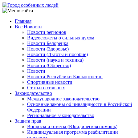
Перейти
к
основному
Главная
содержанию
Все Новости
Main
Новости регионов
navigation
Видеосюжеты о сильных духом
Новости Белорецка
Новости (Здоровье)
Новости (Льготы и пособие)
Новости (наука и техника)
Новости (Общество)
Новости
Новости Республики Башкортостан
Спортивные новости
Статьи о сильных
Законодательство
Международное законодательство
Основные законы об инвалидности в Российской
Федерации
Региональное законодательство
Защита прав
Вопросы и ответы (Юридическая помощь)
Индивидуальная программа реабилитации
инвалида