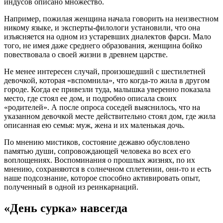
индусов описано множество.
Например, пожилая женщина начала говорить на неизвестном
никому языке, и эксперты-филологи установили, что она
изъясняется на одном из устаревших диалектов фарси. Мало
того, не имея даже среднего образования, женщина бойко
повествовала о своей жизни в древнем царстве.
Не менее интересен случай, произошедший с шестилетней
девочкой, которая «вспомнила», что когда-то жила в другом
городе. Когда ее привезли туда, малышка уверенно показала
место, где стоял ее дом, и подробно описала своих
«родителей». А после опроса соседей выяснилось, что на
указанном девочкой месте действительно стоял дом, где жила
описанная ею семья: муж, жена и их маленькая дочь.
По мнению мистиков, состояние дежавю обусловлено
памятью души, сопровождающей человека во всех его
воплощениях. Воспоминания о прошлых жизнях, по их
мнению, сохраняются в солнечном сплетении, они-то и есть
наше подсознание, которое способно активировать опыт,
полученный в одной из реинкарнаций.
«День сурка» навсегда