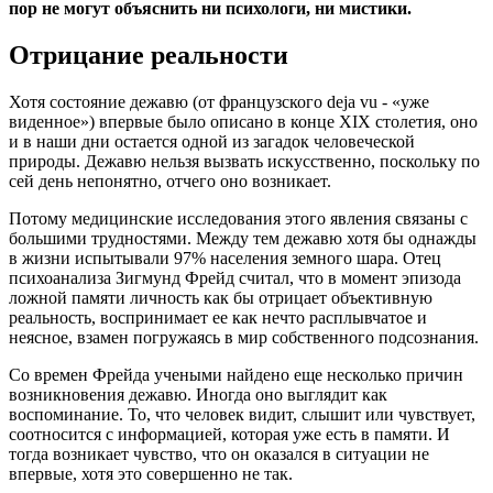
пор не могут объяснить ни психологи, ни мистики.
Отрицание реальности
Хотя состояние дежавю (от французского deja vu - «уже
виденное») впервые было описано в конце XIX столетия, оно
и в наши дни остается одной из загадок человеческой
природы. Дежавю нельзя вызвать искусственно, поскольку по
сей день непонятно, отчего оно возникает.
Потому медицинские исследования этого явления связаны с
большими трудностями. Между тем дежавю хотя бы однажды
в жизни испытывали 97% населения земного шара. Отец
психоанализа Зигмунд Фрейд считал, что в момент эпизода
ложной памяти личность как бы отрицает объективную
реальность, воспринимает ее как нечто расплывчатое и
неясное, взамен погружаясь в мир собственного подсознания.
Со времен Фрейда учеными найдено еще несколько причин
возникновения дежавю. Иногда оно выглядит как
воспоминание. То, что человек видит, слышит или чувствует,
соотносится с информацией, которая уже есть в памяти. И
тогда возникает чувство, что он оказался в ситуации не
впервые, хотя это совершенно не так.