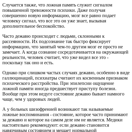
Случается также, что ложная память служит сигналом
повышенной тревожности психики. Даже получая
совершенно новую информацию, мозг все равно подает
человеку сигнал, что все это он уже знает, вызывая
дополнительное беспокойство.
Часто дежавю происходит с людьми, склонными к
рассеянности. Их подсознание так быстро фиксирует
информацию, что занятый чем-то другим мозг ее просто не
замечает. А когда сознание сосредотачивается на окружающей
реальности, человек считает, что уже видел все это -
поскольку так оно и есть.
Однако при слишком частых случаях дежавю, особенно в виде
галлюцинаций, психиатры считают их косвенным признаком
психического расстройства. При эпилепсии ощущение
ложной памяти иногда предшествует приступу болезни.
Вообще при этом недуге состояние дежавю бывает намного
чаще, чем у здоровых людей.
А у больных шизофренией возникают так называемые
ложные воспоминания - состояние, которое часто принимают
за дежавю и которое на самом деле им не является. Медики
настоятельно рекомендуют: если дежавю становится
навязчивым состоянием и мешает нормальной