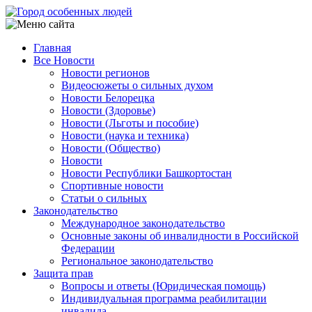
Перейти
к
основному
Главная
содержанию
Все Новости
Main
Новости регионов
navigation
Видеосюжеты о сильных духом
Новости Белорецка
Новости (Здоровье)
Новости (Льготы и пособие)
Новости (наука и техника)
Новости (Общество)
Новости
Новости Республики Башкортостан
Спортивные новости
Статьи о сильных
Законодательство
Международное законодательство
Основные законы об инвалидности в Российской
Федерации
Региональное законодательство
Защита прав
Вопросы и ответы (Юридическая помощь)
Индивидуальная программа реабилитации
инвалида