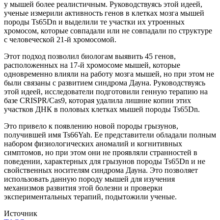
у мышей более реалистичным. Руководствуясь этой идеей,
ученые измерили активность генов в клетках мозга мышей
породы Ts65Dn и выделили те участки их утроенных
хромосом, которые совпадали или не совпадали по структуре
с человеческой 21-й хромосомой.
Этот подход позволил биологам выявить 45 генов,
расположенных на 17-й хромосоме мышей, которые
одновременно влияли на работу мозга мышей, но при этом не
были связаны с развитием синдрома Дауна. Руководствуясь
этой идеей, исследователи подготовили генную терапию на
базе CRISPR/Cas9, которая удалила лишние копии этих
участков ДНК в половых клетках мышей породы Ts65Dn.
Это привело к появлению новой породы грызунов,
получившей имя Ts66Yah. Ее представители обладали полным
набором физиологических аномалий и когнитивных
симптомов, но при этом они не проявляли странностей в
поведении, характерных для грызунов породы Ts65Dn и не
свойственных носителям синдрома Дауна. Это позволяет
использовать данную породу мышей для изучения
механизмов развития этой болезни и проверки
экспериментальных терапий, подытожили ученые.
Источник