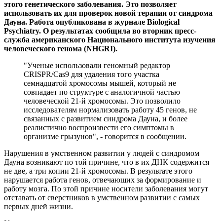
этого генетического заболевания. Это позволяет
использовать их для проверок новой терапии от синдрома
Дауна. Работа опубликована в журнале Biological
Psychiatry. О результатах сообщила во вторник пресс-
служба американского Национального института изучения
человеческого генома (NHGRI).
"Ученые использовали геномный редактор
CRISPR/Cas9 для удаления того участка
семнадцатой хромосомы мышей, который не
совпадает по структуре с аналогичной частью
человеческой 21-й хромосомы. Это позволило
исследователям нормализовать работу 45 генов, не
связанных с развитием синдрома Дауна, и более
реалистично воспроизвести его симптомы в
организме грызунов", - говорится в сообщении.
Нарушения в умственном развитии у людей с синдромом
Дауна возникают по той причине, что в их ДНК содержится
не две, а три копии 21-й хромосомы. В результате этого
нарушается работа генов, отвечающих за формирование и
работу мозга. По этой причине носители заболевания могут
отставать от сверстников в умственном развитии с самых
первых дней жизни.