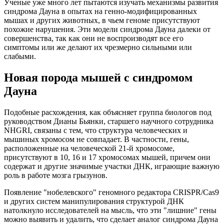
Ученые уже много лет пытаются изучать механизмы развития
синдрома Дауна в опытах на генно-модифицированных
мышах и других животных, в чьем геноме присутствуют
похожие нарушения. Эти модели синдрома Дауна далеки от
совершенства, так как они не воспроизводят все его
симптомы или же делают их чрезмерно сильными или
слабыми.
Новая порода мышей с синдромом
Дауна
Подобные расхождения, как объясняет группа биологов под
руководством Дианы Бьянки, старшего научного сотрудника
NHGRI, связаны с тем, что структура человеческих и
мышиных хромосом не совпадает. В частности, гены,
расположенные на человеческой 21-й хромосоме,
присутствуют в 10, 16 и 17 хромосомах мышей, причем они
содержат и другие значимые участки ДНК, играющие важную
роль в работе мозга грызунов.
Появление "нобелевского" геномного редактора CRISPR/Cas9
и других систем манипулирования структурой ДНК
натолкнуло исследователей на мысль, что эти "лишние" гены
можно выявить и удалить, что сделает аналог синдрома Дауна