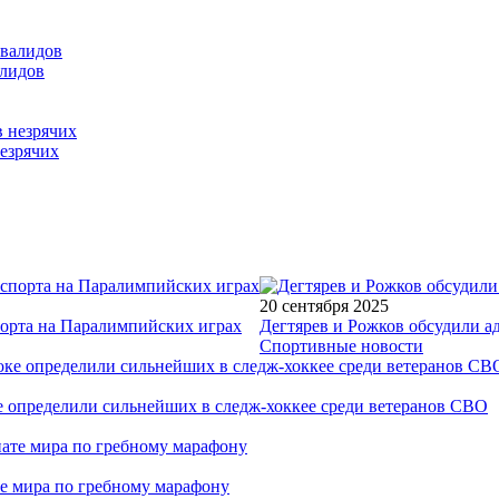
алидов
езрячих
20 сентября 2025
порта на Паралимпийских играх
Дегтярев и Рожков обсудили а
Спортивные новости
е определили сильнейших в следж-хоккее среди ветеранов СВО
е мира по гребному марафону