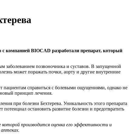
хтерева
о с компанией BIOCAD разработали препарат, который
ым заболеванием позвоночника и суставов. В запущенной
олезнь может поражать почки, аорту и другие внутренние
т пациентам справиться с болевыми ощущениями, однако не
 новый принцип лечения.
ения при болезни Бехтерева. Уникальность этого препарата
еет потенциал остановить развитие болезни и предотвратить
е которой производится оценка его эффективности и
 аптеках.