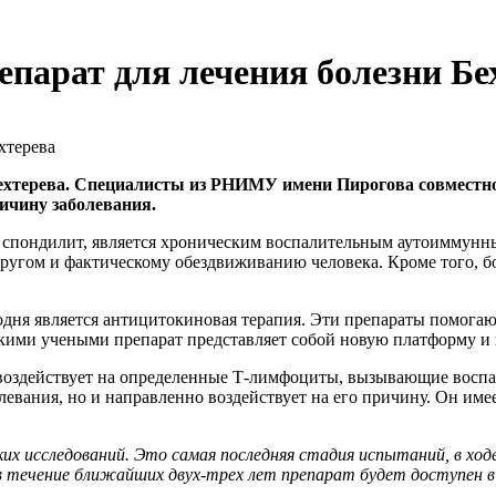
епарат для лечения болезни Бе
Бехтерева. Специалисты из РНИМУ имени Пирогова совместн
ичину заболевания.
й спондилит, является хроническим воспалительным аутоиммунн
другом и фактическому обездвиживанию человека. Кроме того, б
ня является антицитокиновая терапия. Эти препараты помогаю
скими учеными препарат представляет собой новую платформу и
воздействует на определенные Т-лимфоциты, вызывающие воспал
болевания, но и направленно воздействует на его причину. Он им
х исследований. Это самая последняя стадия испытаний, в ход
в течение ближайших двух-трех лет препарат будет доступен в