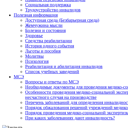
Социальная поддержка
Трудоустройство инвалидов
Полезная информация
Доступная среда (Безбарьерная среда)
Жемчужина мысли
Болезни и состояния
Здоровье
Средства реабилитации
История одного события
Льготы и пособия
Молитвы
Психология
Реабилитация и абилитация инвалидов
Список учебных заведений
МСЭ
Вопросы и ответы по МСЭ
Необходимые документы для проведения медико-со
Особенности проведения медико-социальной экспер
несчастного случая на производстве
Перечень заболеваний для определения инвалиднос
Порядок обжалования решений учреждений медико
Порядок проведения медико-социальной экспертизы
При каких заболеваниях дают инвалидность?