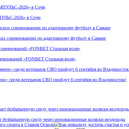
ПУЛЬС-2026» в Сочи
ких соревнованиях по адаптивному футболу в Самаре
соревнований «FONBET Стальная воля»
ни» среди ветеранов СВО пройдут 6 сентября во Владивостоке
т безбарьерную среду через инновационные коляски-вездеходы