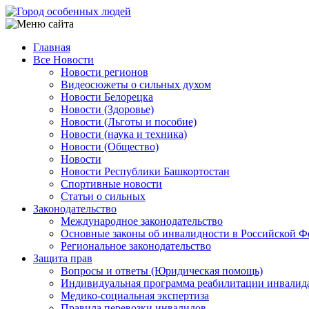
Перейти
к
основному
Главная
содержанию
Все Новости
Main
Новости регионов
navigation
Видеосюжеты о сильных духом
Новости Белорецка
Новости (Здоровье)
Новости (Льготы и пособие)
Новости (наука и техника)
Новости (Общество)
Новости
Новости Республики Башкортостан
Спортивные новости
Статьи о сильных
Законодательство
Международное законодательство
Основные законы об инвалидности в Российской Ф
Региональное законодательство
Защита прав
Вопросы и ответы (Юридическая помощь)
Индивидуальная программа реабилитации инвалид
Медико-социальная экспертиза
Правила перевозки инвалидов