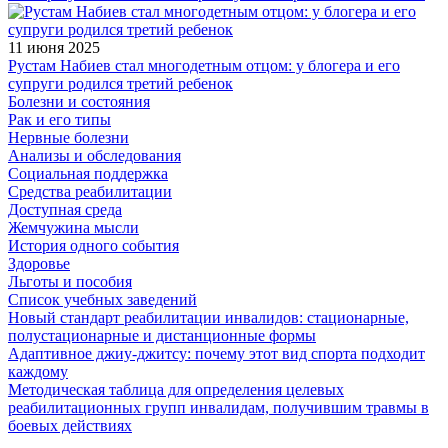
11 июня 2025
Рустам Набиев стал многодетным отцом: у блогера и его
супруги родился третий ребенок
Болезни и состояния
Рак и его типы
Нервные болезни
Анализы и обследования
Социальная поддержка
Средства реабилитации
Доступная среда
Жемчужина мысли
История одного события
Здоровье
Льготы и пособия
Список учебных заведений
Новый стандарт реабилитации инвалидов: стационарные,
полустационарные и дистанционные формы
Адаптивное джиу-джитсу: почему этот вид спорта подходит
каждому
Методическая таблица для определения целевых
реабилитационных групп инвалидам, получившим травмы в
боевых действиях