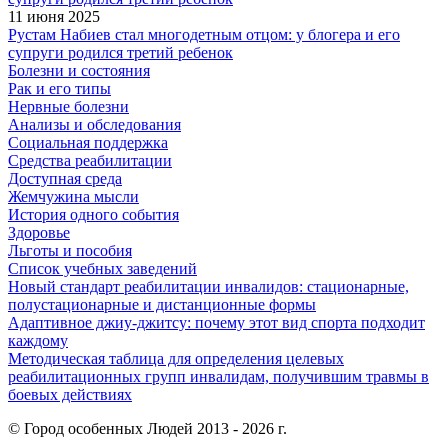
11 июня 2025
Рустам Набиев стал многодетным отцом: у блогера и его
супруги родился третий ребенок
Болезни и состояния
Рак и его типы
Нервные болезни
Анализы и обследования
Социальная поддержка
Средства реабилитации
Доступная среда
Жемчужина мысли
История одного события
Здоровье
Льготы и пособия
Список учебных заведений
Новый стандарт реабилитации инвалидов: стационарные,
полустационарные и дистанционные формы
Адаптивное джиу-джитсу: почему этот вид спорта подходит
каждому
Методическая таблица для определения целевых
реабилитационных групп инвалидам, получившим травмы в
боевых действиях
© Город особенных Людей 2013 - 2026 г.