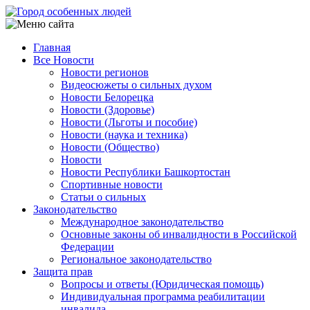
Перейти
к
основному
Главная
содержанию
Все Новости
Main
Новости регионов
navigation
Видеосюжеты о сильных духом
Новости Белорецка
Новости (Здоровье)
Новости (Льготы и пособие)
Новости (наука и техника)
Новости (Общество)
Новости
Новости Республики Башкортостан
Спортивные новости
Статьи о сильных
Законодательство
Международное законодательство
Основные законы об инвалидности в Российской
Федерации
Региональное законодательство
Защита прав
Вопросы и ответы (Юридическая помощь)
Индивидуальная программа реабилитации
инвалида