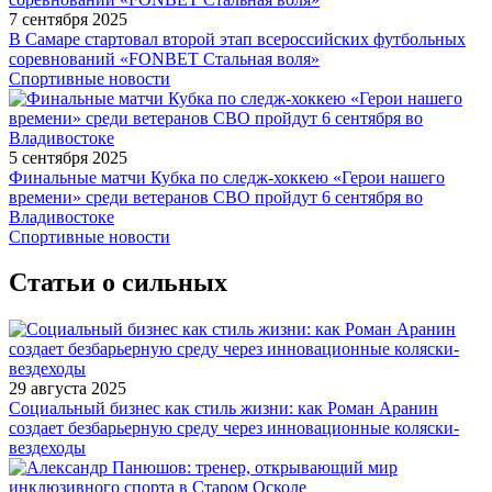
7 сентября 2025
В Самаре стартовал второй этап всероссийских футбольных
соревнований «FONBET Стальная воля»
Спортивные новости
5 сентября 2025
Финальные матчи Кубка по следж-хоккею «Герои нашего
времени» среди ветеранов СВО пройдут 6 сентября во
Владивостоке
Спортивные новости
Статьи о сильных
29 августа 2025
Социальный бизнес как стиль жизни: как Роман Аранин
создает безбарьерную среду через инновационные коляски-
вездеходы