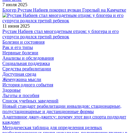
7 июля 2025
Блогер Рустам Набиев покорил вулкан Горелый на Камчатке
11 июня 2025
Рустам Набиев стал многодетным отцом: у блогера и его
супруги родился третий ребенок
Болезни и состояния
Рак и его типы
Нервные болезни
Анализы и обследования
Социальная поддержка
Средства реабилитации
Доступная среда
Жемчужина мысли
История одного события
Здоровье
Льготы и пособия
Список учебных заведений
Новый стандарт реабилитации инвалидов: стационарные,
полустационарные и дистанционные формы
Адаптивное джиу-джитсу: почему этот вид спорта подходит
каждому
Методическая таблица для определения целевых
реабилитационных групп инвалидам, получившим травмы в