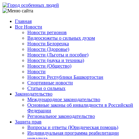
Перейти
к
основному
Главная
содержанию
Все Новости
Main
Новости регионов
navigation
Видеосюжеты о сильных духом
Новости Белорецка
Новости (Здоровье)
Новости (Льготы и пособие)
Новости (наука и техника)
Новости (Общество)
Новости
Новости Республики Башкортостан
Спортивные новости
Статьи о сильных
Законодательство
Международное законодательство
Основные законы об инвалидности в Российской
Федерации
Региональное законодательство
Защита прав
Вопросы и ответы (Юридическая помощь)
Индивидуальная программа реабилитации
инвалида